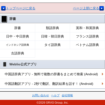
トップページに戻る
ページ上部に戻る
辞書
辞書
類語辞典
英和・和英辞典
日中・中日辞典
日韓・韓日辞典
フランス語辞典
タイ語辞典
ベトナム語辞典
インドネシア語辞典
古語辞典
Weblio公式アプリ
中国語辞典アプリ - 無料で複数の辞書をまとめて検索 (Android)
中国語翻訳アプリ - 2秒で翻訳、翻訳結果を話す！ (Android)
お問い合わせ
ヘルプ
会社情報
©2026 GRAS Group, Inc.