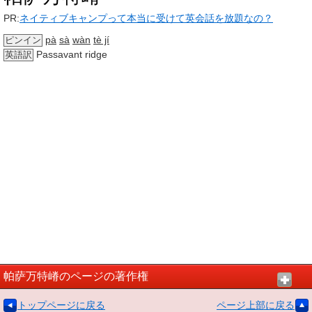
PR:
ネイティブキャンプって本当に受けて英会話を放題なの？
pà
sà
wàn
tè jí
ピンイン
Passavant ridge
英語訳
帕萨万特嵴のページの著作権
トップページに戻る
ページ上部に戻る