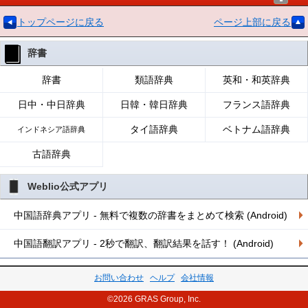
トップページに戻る
ページ上部に戻る
辞書
辞書
類語辞典
英和・和英辞典
日中・中日辞典
日韓・韓日辞典
フランス語辞典
タイ語辞典
ベトナム語辞典
インドネシア語辞典
古語辞典
Weblio公式アプリ
中国語辞典アプリ - 無料で複数の辞書をまとめて検索 (Android)
中国語翻訳アプリ - 2秒で翻訳、翻訳結果を話す！ (Android)
お問い合わせ
ヘルプ
会社情報
©2026 GRAS Group, Inc.