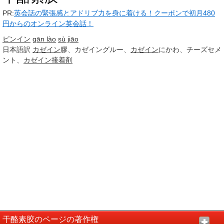
PR:
英会話の緊張感とアドリブ力を身に着ける！クーポンで初月480
円からのオンライン英会話！
ピンイン
gān lào
sù jiāo
日本語訳
カゼイン
膠、カゼイングルー、
カゼイン
にかわ、チーズセメ
ント、
カゼイン
接着剤
干酪素胶のページの著作権