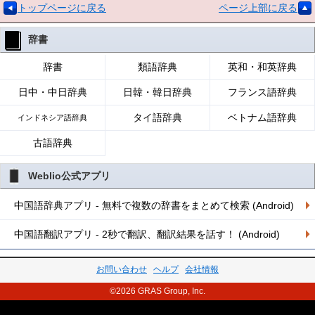
トップページに戻る
ページ上部に戻る
辞書
辞書
類語辞典
英和・和英辞典
日中・中日辞典
日韓・韓日辞典
フランス語辞典
タイ語辞典
ベトナム語辞典
インドネシア語辞典
古語辞典
Weblio公式アプリ
中国語辞典アプリ - 無料で複数の辞書をまとめて検索 (Android)
中国語翻訳アプリ - 2秒で翻訳、翻訳結果を話す！ (Android)
お問い合わせ
ヘルプ
会社情報
©2026 GRAS Group, Inc.