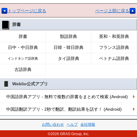
トップページに戻る
ページ上部に戻る
辞書
辞書
類語辞典
英和・和英辞典
日中・中日辞典
日韓・韓日辞典
フランス語辞典
タイ語辞典
ベトナム語辞典
インドネシア語辞典
古語辞典
Weblio公式アプリ
中国語辞典アプリ - 無料で複数の辞書をまとめて検索 (Android)
中国語翻訳アプリ - 2秒で翻訳、翻訳結果を話す！ (Android)
お問い合わせ
ヘルプ
会社情報
©2026 GRAS Group, Inc.