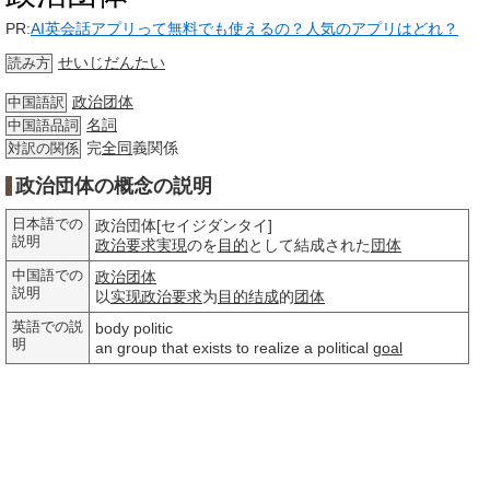
PR:
AI英会話アプリって無料でも使えるの？人気のアプリはどれ？
せいじだんたい
読み方
政治团体
中国語訳
名詞
中国語品詞
完
全同
義関係
対訳の関係
政治団体の概念の説明
日本語での
政治団体[セイジダンタイ]
説明
政治
要求
実現
のを
目的
として結成された
団体
中国語での
政治团体
説明
以
实现
政治
要求
为
目的
结成
的
团体
英語での説
body politic
明
an group that exists to realize a political
goal