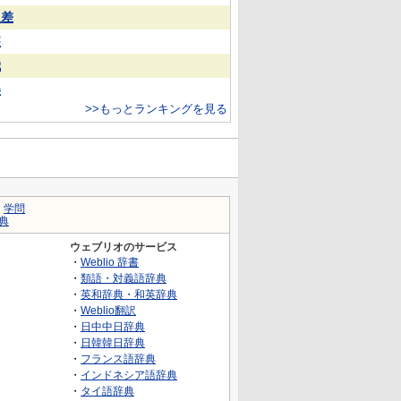
反差
装
娥
美
>>もっとランキングを見る
｜
学問
典
ウェブリオのサービス
・
Weblio 辞書
・
類語・対義語辞典
・
英和辞典・和英辞典
・
Weblio翻訳
・
日中中日辞典
・
日韓韓日辞典
・
フランス語辞典
・
インドネシア語辞典
・
タイ語辞典