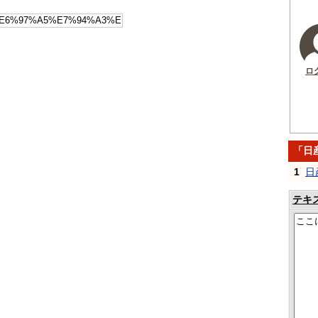
ロ
「日
1
日產
テキ