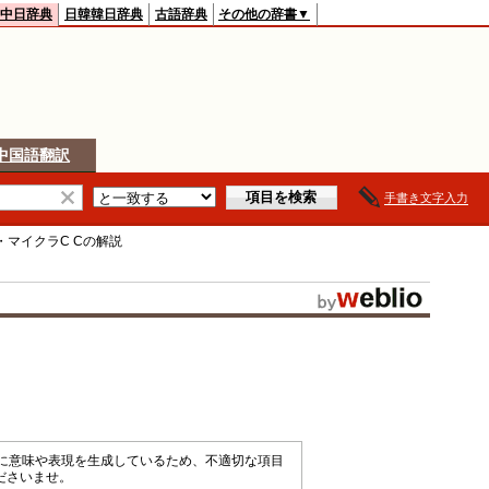
中日辞典
日韓韓日辞典
古語辞典
その他の辞書▼
中国語翻訳
手書き文字入力
・マイクラC C
の解説
械的に意味や表現を生成しているため、不適切な項目
ださいませ。