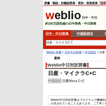
辞書
類語・対義語辞典
英和・和英辞典
日中
日中・中日
約160万語収録の日中辞典・中日辞典
日中・中日辞典
中国語例文
Weblio 辞書
>
日中中日辞典
>
中日対訳
>
日産
意味
Weblio中日対訳辞書
日産・マイクラC+C
日產Micra C+C
中国語訳
Weblio中日対訳辞書はプログラムで機
が含まれていることもあります。ご了承く