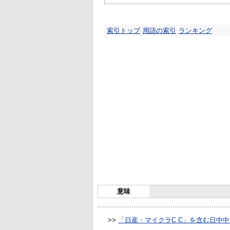
索引トップ
用語の索引
ランキング
意味
>>
「日産・マイクラC C」を含む日中