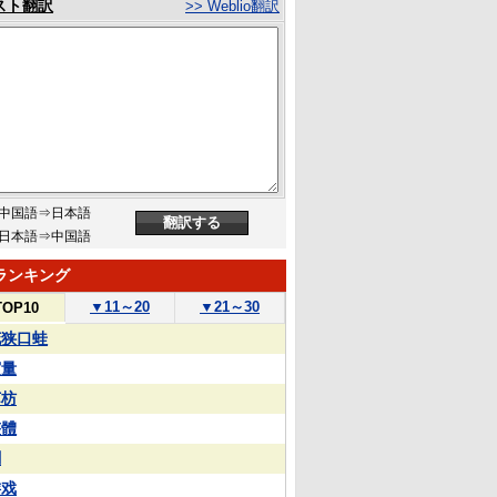
スト翻訳
>> Weblio翻訳
中国語⇒日本語
日本語⇒中国語
ランキング
▼
11～20
▼
21～30
TOP10
花狭口蛙
実量
苏枋
整體
蒯
游戏