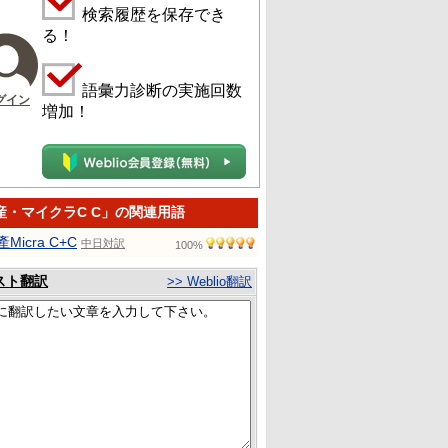
検索履歴を保存でき
る！
語彙力診断の実施回数
グイン
増加！
産・マイクラC C」の関連用語
Micra C+C
中日対訳
100%
スト翻訳
>> Weblio翻訳