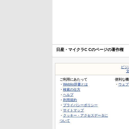
日産・マイクラC Cのページの著作権
ビジ
ご利用にあたって
便利な機
・
Weblio辞書とは
・
ウェブ
・
検索の仕方
・
ヘルプ
・
利用規約
・
プライバシーポリシー
・
サイトマップ
・
クッキー・アクセスデータに
ついて