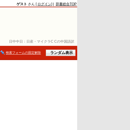
ゲスト
さん [
ログイン
] |
辞書総合TOP
日中中日：
日産・マイクラC Cの中国語訳
検索フォームの固定解除