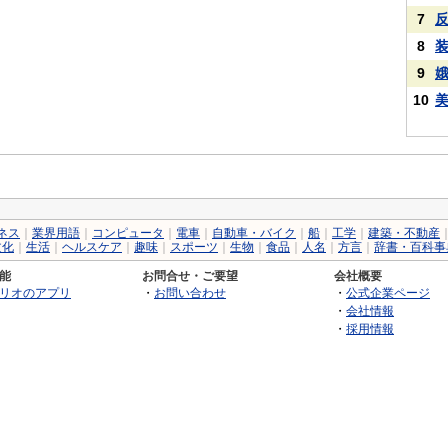
7
8
9
10
ネス
｜
業界用語
｜
コンピュータ
｜
電車
｜
自動車・バイク
｜
船
｜
工学
｜
建築・不動産
文化
｜
生活
｜
ヘルスケア
｜
趣味
｜
スポーツ
｜
生物
｜
食品
｜
人名
｜
方言
｜
辞書・百科事
能
お問合せ・ご要望
会社概要
リオのアプリ
・
お問い合わせ
・
公式企業ページ
・
会社情報
・
採用情報