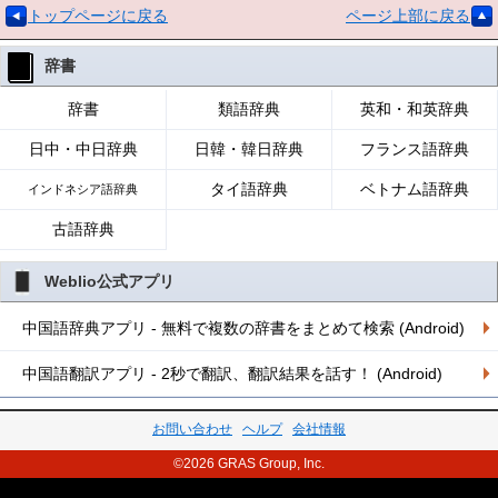
トップページに戻る
ページ上部に戻る
辞書
辞書
類語辞典
英和・和英辞典
日中・中日辞典
日韓・韓日辞典
フランス語辞典
タイ語辞典
ベトナム語辞典
インドネシア語辞典
古語辞典
Weblio公式アプリ
中国語辞典アプリ - 無料で複数の辞書をまとめて検索 (Android)
中国語翻訳アプリ - 2秒で翻訳、翻訳結果を話す！ (Android)
お問い合わせ
ヘルプ
会社情報
©2026 GRAS Group, Inc.