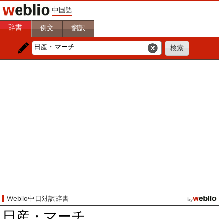
中国語
辞書
例文
翻訳
Weblio中日対訳辞書
日産・マーチ