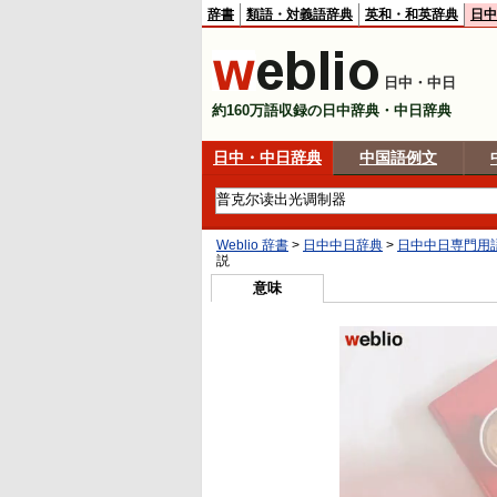
辞書
類語・対義語辞典
英和・和英辞典
日中
日中・中日
約160万語収録の日中辞典・中日辞典
日中・中日辞典
中国語例文
Weblio 辞書
>
日中中日辞典
>
日中中日専門用
説
意味