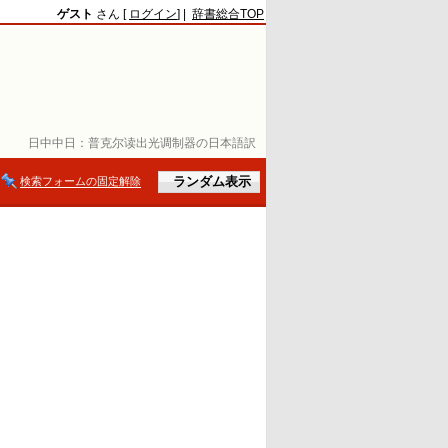
ゲスト
さん [
ログイン
] |
辞書総合TOP
日中中日：
普克尔读出光调制器の日本語訳
検索フォームの固定解除