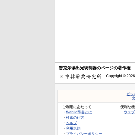
普克尔读出光调制器のページの著作権
Copyright © 2026
ビジ
ご利用にあたって
便利な機
・
Weblio辞書とは
・
ウェブ
・
検索の仕方
・
ヘルプ
・
利用規約
・
プライバシーポリシー