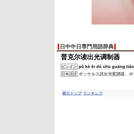
日中中日専門用語辞典
普克尔读出光调制器
pǔ kè
ěr
dú chū
guāng tiáo
ピンイン
ポッケルス読出光
変調
器、ポ
日本語訳
索引トップ
ランキング