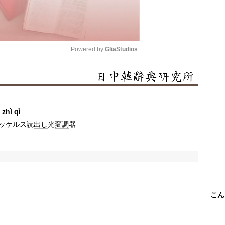
Powered by 
GliaStudios
Mute
 zhì qì
ッケルス読
出し
光
変調
器
こん