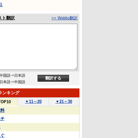
县
スト翻訳
>> Weblio翻訳
中国語⇒日本語
日本語⇒中国語
ランキング
▼
11～20
▼
21～30
TOP10
試料
ハチ
屋
泳ぐ