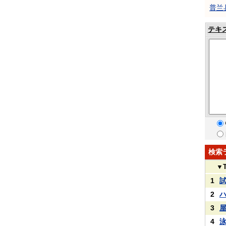
普兰
テキ
検索
▼
1
2
3
4