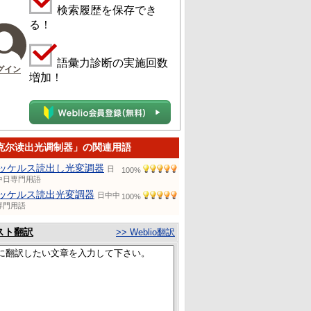
検索履歴を保存でき
る！
語彙力診断の実施回数
グイン
増加！
克尔读出光调制器」の関連用語
ッケルス読出し光変調器
日
100%
中日専門用語
ッケルス読出光変調器
日中中
100%
専門用語
スト翻訳
>> Weblio翻訳