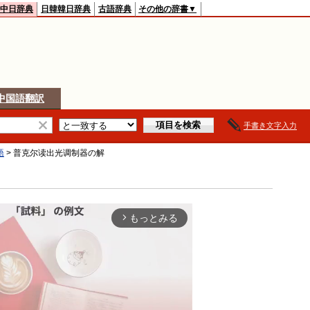
中日辞典
日韓韓日辞典
古語辞典
その他の辞書▼
中国語翻訳
手書き文字入力
語
>
普克尔读出光调制器
の解
もっとみる
arrow_forward_ios