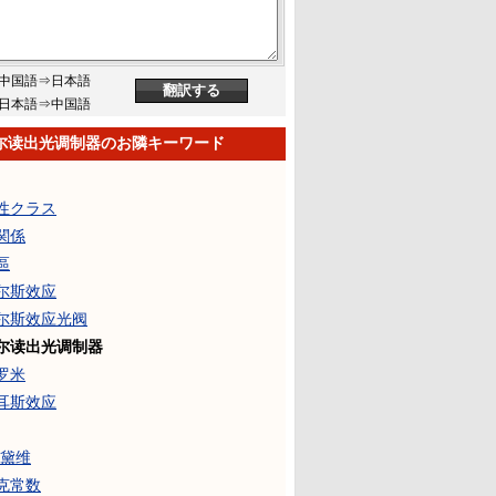
中国語⇒日本語
日本語⇒中国語
尔读出光调制器のお隣キーワード
性クラス
関係
區
尔斯效应
尔斯效应光阀
尔读出光调制器
罗米
耳斯效应
·黛维
克常数