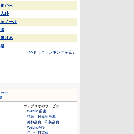
やまがら
婦人科
フェノール
同源
見届ける
凡是
>>もっとランキングを見る
｜
学問
典
ウェブリオのサービス
・
Weblio 辞書
・
類語・対義語辞典
・
英和辞典・和英辞典
・
Weblio翻訳
・
日中中日辞典