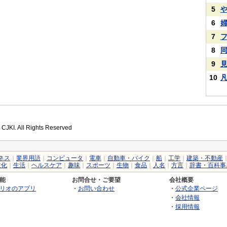
5
6
7
8
9
10
 CJKI. All Rights Reserved
ネス
｜
業界用語
｜
コンピュータ
｜
電車
｜
自動車・バイク
｜
船
｜
工学
｜
建築・不動産
文化
｜
生活
｜
ヘルスケア
｜
趣味
｜
スポーツ
｜
生物
｜
食品
｜
人名
｜
方言
｜
辞書・百科事
能
お問合せ・ご要望
会社概要
リオのアプリ
・
お問い合わせ
・
公式企業ページ
・
会社情報
・
採用情報