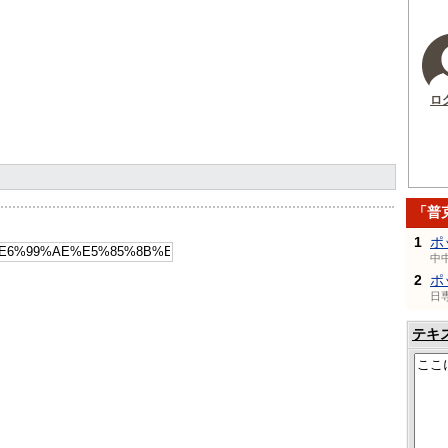
ロ
「普
1
ポ
中
2
ポ
日
テキ