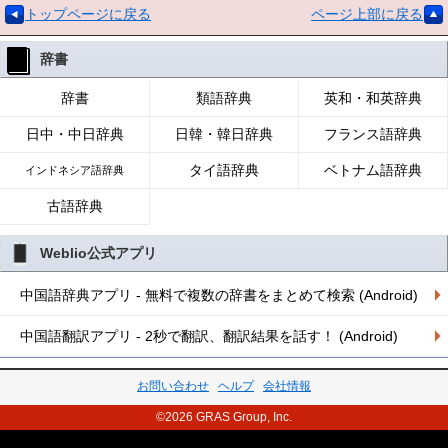
トップページに戻る
ページ上部に戻る
辞書
辞書
類語辞典
英和・和英辞典
日中・中日辞典
日韓・韓日辞典
フランス語辞典
タイ語辞典
ベトナム語辞典
インドネシア語辞典
古語辞典
Weblio公式アプリ
中国語辞典アプリ - 無料で複数の辞書をまとめて検索 (Android)
中国語翻訳アプリ - 2秒で翻訳、翻訳結果を話す！ (Android)
お問い合わせ
ヘルプ
会社情報
©2026 GRAS Group, Inc.