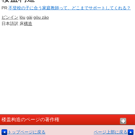
PR:
不登校の子に合う家庭教師って、どこまでサポートしてくれる？
ピンイン
lóu
gài
gòu zào
日本語訳
床
構造
楼盖构造のページの著作権
トップページに戻る
ページ上部に戻る