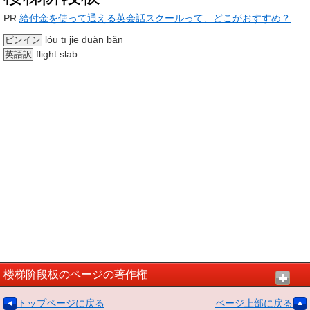
PR:
給付金を使って通える英会話スクールって、どこがおすすめ？
lóu tī
jiē duàn
bǎn
ピンイン
flight slab
英語訳
楼梯阶段板のページの著作権
トップページに戻る
ページ上部に戻る