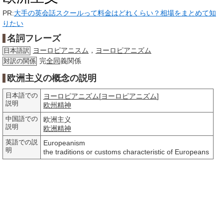
PR:
大手の英会話スクールって料金はどれくらい？相場をまとめて知
りたい
名詞フレーズ
ヨーロピアニスム
，
ヨーロピアニズム
日本語訳
完
全同
義関係
対訳の関係
欧洲主义の概念の説明
日本語での
ヨーロピアニズム
[
ヨーロピアニズム
]
説明
欧州
精神
中国語での
欧洲主义
説明
欧洲
精神
英語での説
Europeanism
明
the traditions or customs characteristic of Europeans