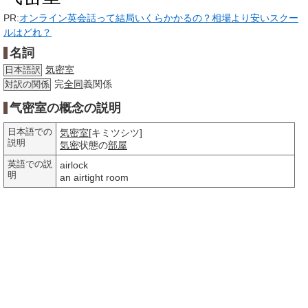
PR:
オンライン英会話って結局いくらかかるの？相場より安いスクー
ルはどれ？
名詞
気密室
日本語訳
完
全同
義関係
対訳の関係
气密室の概念の説明
日本語での
気密室
[キミツシツ]
説明
気密
状態の
部屋
英語での説
airlock
明
an airtight room