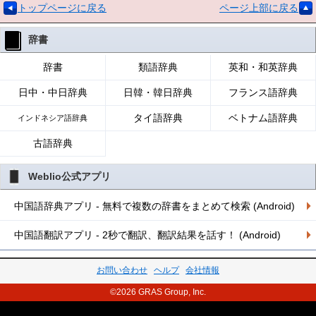
トップページに戻る
ページ上部に戻る
辞書
辞書
類語辞典
英和・和英辞典
日中・中日辞典
日韓・韓日辞典
フランス語辞典
タイ語辞典
ベトナム語辞典
インドネシア語辞典
古語辞典
Weblio公式アプリ
中国語辞典アプリ - 無料で複数の辞書をまとめて検索 (Android)
中国語翻訳アプリ - 2秒で翻訳、翻訳結果を話す！ (Android)
お問い合わせ
ヘルプ
会社情報
©2026 GRAS Group, Inc.