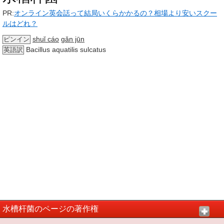
PR:
オンライン英会話って結局いくらかかるの？相場より安いスクー
ルはどれ？
shuǐ cáo
gǎn jūn
ピンイン
Bacillus aquatilis sulcatus
英語訳
水槽杆菌のページの著作権