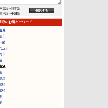
中国語⇒日本語
日本語⇒中国語
溶液のお隣キーワード
培养
拖车
杆菌
气压计
汽车
浴
溶液
滚
糙度
試験
试验
車
车