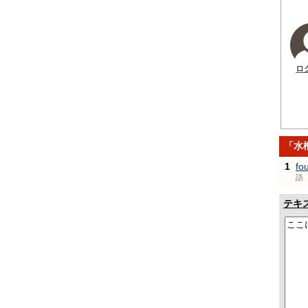
ロ
「水
1
fo
語
テキ