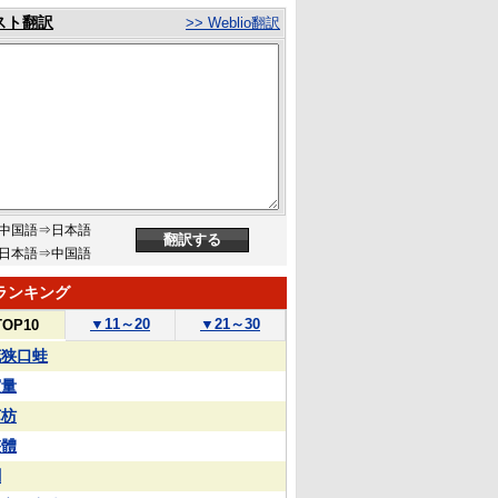
スト翻訳
>> Weblio翻訳
中国語⇒日本語
日本語⇒中国語
ランキング
▼
11～20
▼
21～30
TOP10
花狭口蛙
実量
苏枋
整體
蒯