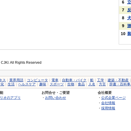
6
7
8
9
10
 CJKI. All Rights Reserved
ネス
｜
業界用語
｜
コンピュータ
｜
電車
｜
自動車・バイク
｜
船
｜
工学
｜
建築・不動産
文化
｜
生活
｜
ヘルスケア
｜
趣味
｜
スポーツ
｜
生物
｜
食品
｜
人名
｜
方言
｜
辞書・百科事
能
お問合せ・ご要望
会社概要
リオのアプリ
・
お問い合わせ
・
公式企業ページ
・
会社情報
・
採用情報