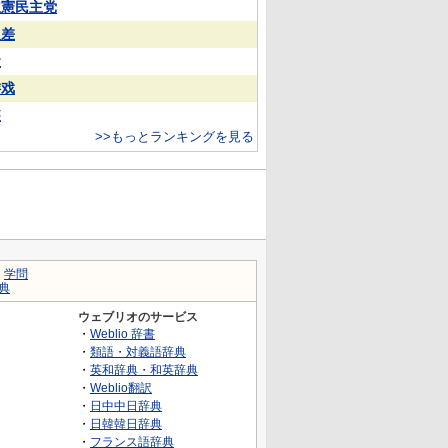
立憲民主党
反差
犬
游戏
装
>>もっとランキングを見る
｜
学問
典
ウェブリオのサービス
・
Weblio 辞書
・
類語・対義語辞典
・
英和辞典・和英辞典
・
Weblio翻訳
・
日中中日辞典
・
日韓韓日辞典
・
フランス語辞典