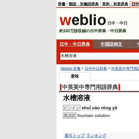
辞書
類語・対義語辞典
英和・和英辞典
日中
日中・中日
約160万語収録の日中辞典・中日辞典
日中・中日辞典
中国語例文
Weblio 辞書
>
日中中日辞典
>
中英英中専門用
意味
中英英中専門用語辞典
水槽溶液
shuǐ cáo
róng yè
ピンイン
fountain solution
英語訳
索引トップ
ランキング