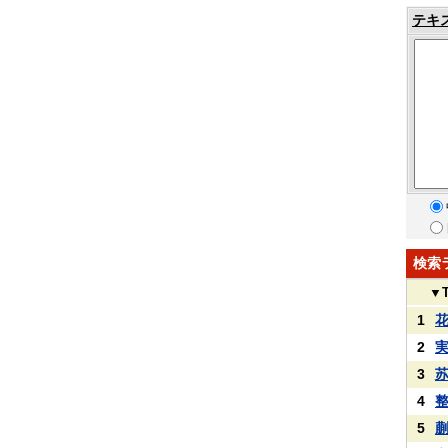
テキ
検索
▼
1
2
3
4
5