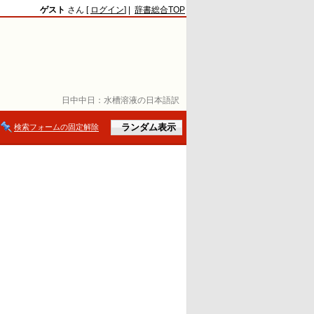
ゲスト
さん [
ログイン
] |
辞書総合TOP
日中中日：
水槽溶液の日本語訳
検索フォームの固定解除