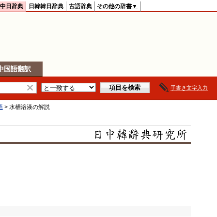
中日辞典
日韓韓日辞典
古語辞典
その他の辞書▼
中国語翻訳
手書き文字入力
語
>
水槽溶液
の解説