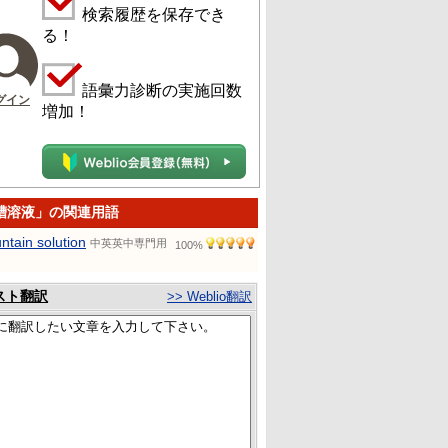
検索履歴を保存でき
る！
語彙力診断の実施回数
グイン
増加！
槽溶液」の関連用語
untain solution
中英英中専門用
100%
スト翻訳
>> Weblio翻訳