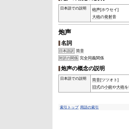
日本語での説明
砲声
[ホウセイ]
大砲
の
発射
音
炮声
名詞
筒音
日本語訳
完
全同
義関係
対訳の関係
炮声の概念の説明
日本語での説明
筒音
[ツツオト]
旧式
の
小銃
や
大砲
を
索引トップ
用語の索引