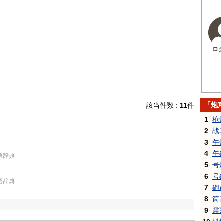
ロ
「炮
該当件数 :
11
件
1
枪
2
战
3
午
4
午
国語辞典
5
号
6
号
国語辞典
7
砲
8
筒
9
震