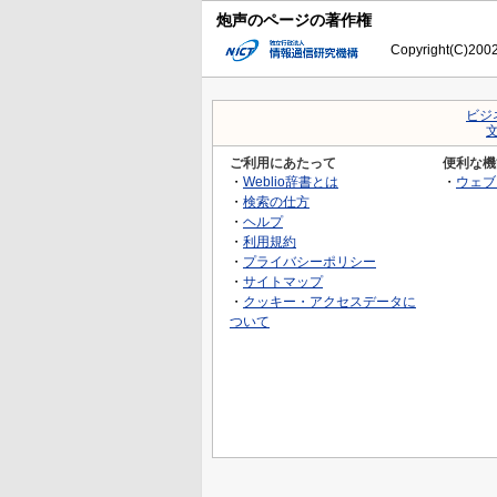
炮声のページの著作権
Copyright(C)2002-
ビジ
ご利用にあたって
便利な機
・
Weblio辞書とは
・
ウェブ
・
検索の仕方
・
ヘルプ
・
利用規約
・
プライバシーポリシー
・
サイトマップ
・
クッキー・アクセスデータに
ついて