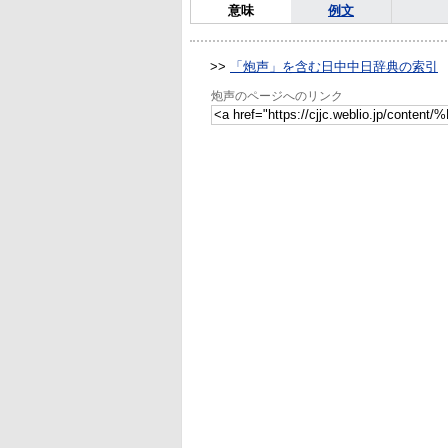
意味
例文
>>
「炮声」を含む日中中日辞典の索引
炮声のページへのリンク