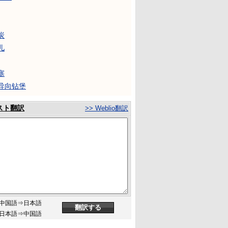
炭
儿
塞
导向钻堡
スト翻訳
>> Weblio翻訳
中国語⇒日本語
日本語⇒中国語