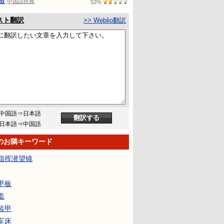
擞
中国語辞典
52%
スト翻訳
>> Weblio翻訳
中国語⇒日本語
日本語⇒中国語
のお隣キーワード
指挥潜望镜
甲板
盖
装甲
车床