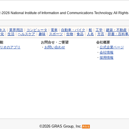
2026 National Institute of Information and Communications Technology. All Right
ネス
｜
業界用語
｜
コンピュータ
｜
電車
｜
自動車・バイク
｜
船
｜
工学
｜
建築・不動産
文化
｜
生活
｜
ヘルスケア
｜
趣味
｜
スポーツ
｜
生物
｜
食品
｜
人名
｜
方言
｜
辞書・百科事
能
お問合せ・ご要望
会社概要
リオのアプリ
・
お問い合わせ
・
公式企業ページ
・
会社情報
・
採用情報
©2026 GRAS Group, Inc.
RSS