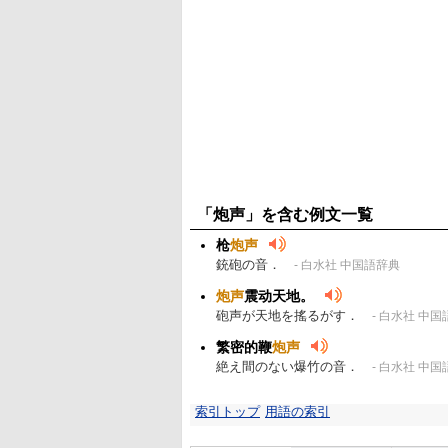
「炮声」を含む例文一覧
枪
炮声
銃砲の音．
- 白水社 中国語辞典
炮声
震动天地。
砲声が天地を搖るがす．
- 白水社 中
繁密的鞭
炮声
絶え間のない爆竹の音．
- 白水社 中
索引トップ
用語の索引