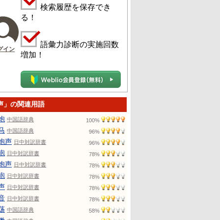
検索履歴を保存でき
る！
語彙力診断の実施回数
グイン
増加！
声」の関連用語
炮
中国語辞典
100%
马
中国語辞典
96%
炮声
日中対訳辞書
96%
砲
日中対訳辞書
78%
炮声
日中対訳辞書
78%
砲
日中対訳辞書
78%
声
日中対訳辞書
78%
音
日中対訳辞書
78%
荡
中国語辞典
58%