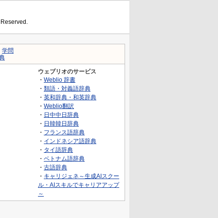
s Reserved.
｜
学問
典
ウェブリオのサービス
・
Weblio 辞書
・
類語・対義語辞典
・
英和辞典・和英辞典
・
Weblio翻訳
・
日中中日辞典
・
日韓韓日辞典
・
フランス語辞典
・
インドネシア語辞典
・
タイ語辞典
・
ベトナム語辞典
・
古語辞典
・
キャリジェネ～生成AIスクー
ル・AIスキルでキャリアアップ
～