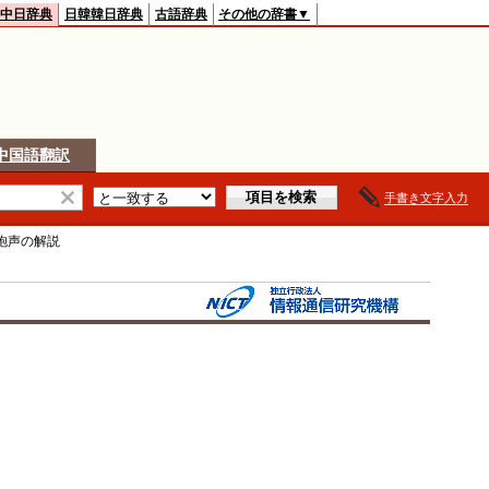
中日辞典
日韓韓日辞典
古語辞典
その他の辞書▼
中国語翻訳
手書き文字入力
炮声
の解説