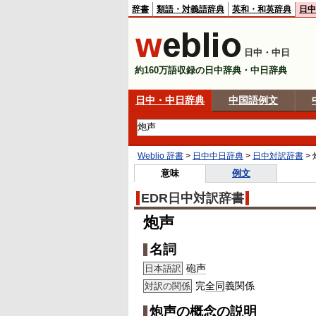
辞書
類語・対義語辞典
英和・和英辞典
日中
日中・中日
約160万語収録の日中辞典・中日辞典
日中・中日辞典
中国語例文
Weblio 辞書
>
日中中日辞典
>
日中対訳辞書
>
意味
例文
EDR日中対訳辞書
炮声
名詞
砲声
日本語訳
完
全同
義関係
対訳の関係
炮声の概念の説明