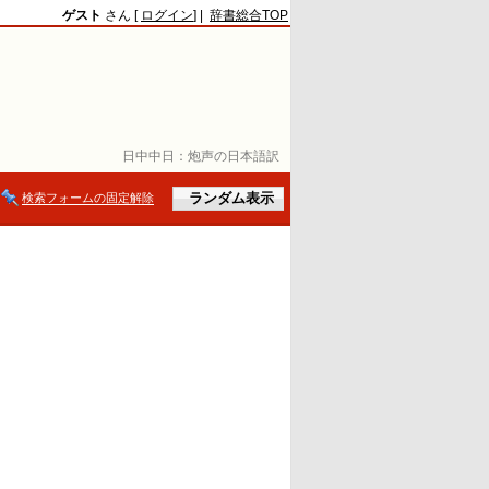
ゲスト
さん [
ログイン
] |
辞書総合TOP
日中中日：
炮声の日本語訳
検索フォームの固定解除