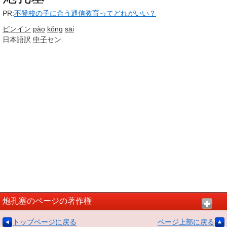
PR:
不登校の子に合う通信教育ってどれがいい？
ピンイン
pào
kǒng
sāi
日本語訳
中子
セン
炮孔塞のページの著作権
トップページに戻る
ページ上部に戻る