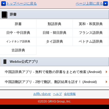
トップページに戻る
ページ上部に戻る
辞書
辞書
類語辞典
英和・和英辞典
日中・中日辞典
日韓・韓日辞典
フランス語辞典
タイ語辞典
ベトナム語辞典
インドネシア語辞典
古語辞典
Weblio公式アプリ
中国語辞典アプリ - 無料で複数の辞書をまとめて検索 (Android)
中国語翻訳アプリ - 2秒で翻訳、翻訳結果を話す！ (Android)
お問い合わせ
ヘルプ
会社情報
©2026 GRAS Group, Inc.