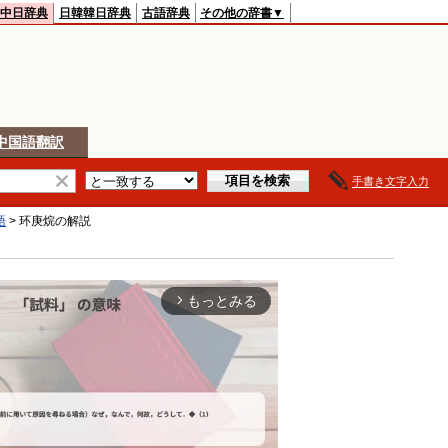
中日辞典
日韓韓日辞典
古語辞典
その他の辞書▼
中国語翻訳
手書き文字入力
語
>
环庚烷
の解説
もっとみる
arrow_forward_ios