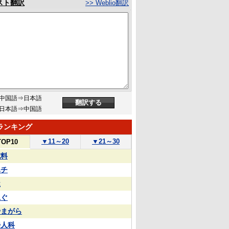
スト翻訳
>> Weblio翻訳
中国語⇒日本語
日本語⇒中国語
ランキング
▼
11～20
▼
21～30
TOP10
試料
ハチ
屋
泳ぐ
やまがら
婦人科