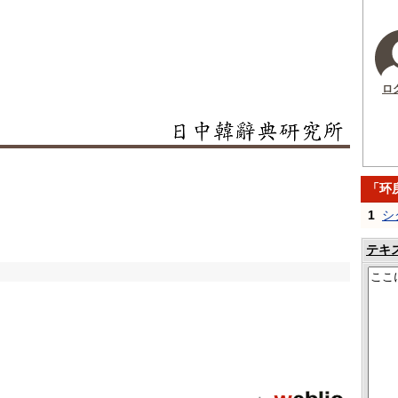
ロ
「环
1
シ
テキ