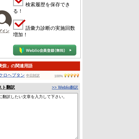
検索履歴を保存でき
る！
語彙力診断の実施回数
グイン
増加！
庚烷」の関連用語
クロヘプタン
中日対訳
100%
スト翻訳
>> Weblio翻訳