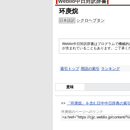
Weblio中日対訳辞書
环庚烷
シクロヘプタン
日本語訳
Weblio中日対訳辞書はプログラムで機
が含まれていることもあります。ご了承く
索引トップ
用語の索引
ランキング
意味
>>
「环庚烷」を含む日中中日辞典の索
环庚烷のページへのリンク