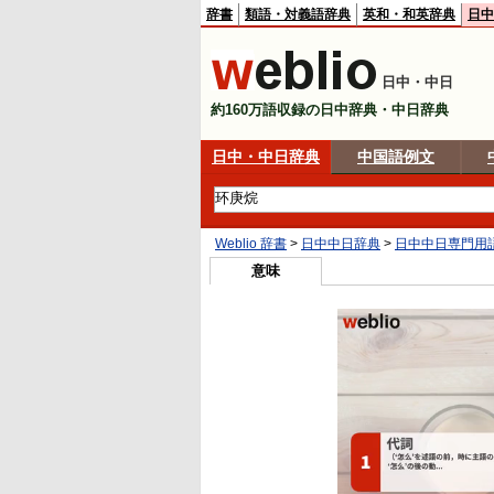
辞書
類語・対義語辞典
英和・和英辞典
日中
日中・中日
約160万語収録の日中辞典・中日辞典
日中・中日辞典
中国語例文
Weblio 辞書
>
日中中日辞典
>
日中中日専門用
意味