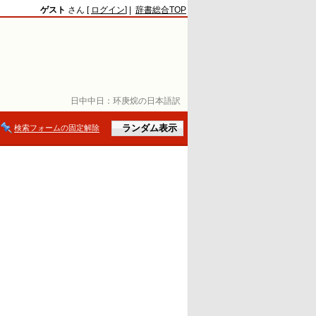
ゲスト
さん [
ログイン
] |
辞書総合TOP
日中中日：
环庚烷の日本語訳
検索フォームの固定解除