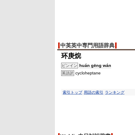
中英英中専門用語辞典
环庚烷
huán gēng wán
ピンイン
cycloheptane
英語訳
索引トップ
用語の索引
ランキング