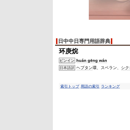
日中中日専門用語辞典
环庚烷
huán gēng wán
ピンイン
ヘプタン
環、スベラン、
シク
日本語訳
索引トップ
用語の索引
ランキング