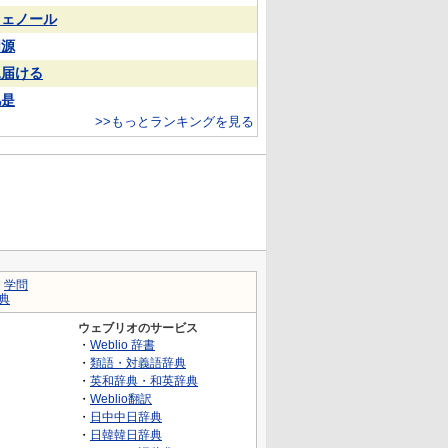
フェノール
同源
見届ける
凡是
>>もっとランキングを見る
｜
学問
典
ウェブリオのサービス
・
Weblio 辞書
・
類語・対義語辞典
・
英和辞典・和英辞典
・
Weblio翻訳
・
日中中日辞典
・
日韓韓日辞典