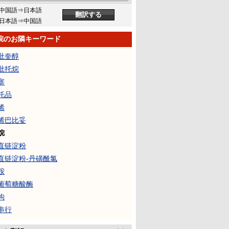
中国語⇒日本語
日本語⇒中国語
烷のお隣キーワード
吡奎醇
吡托烷
塞
托品
烯
烯巴比妥
烷
直链淀粉
直链淀粉-丹磺酰氯
胺
葡萄糖酸酶
构
串行