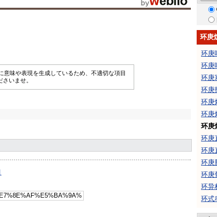
环庚
环庚
环庚
械的に意味や表現を生成しているため、不適切な項目
环庚
ださいませ。
环庚
环庚
环庚
环庚
环庚
环庚
环庚
引
环庚
环异
环式