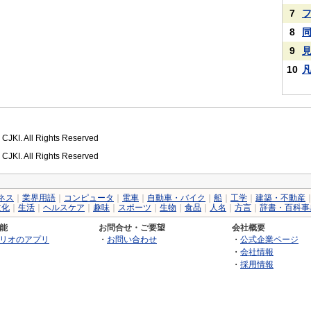
7
8
9
10
 CJKI. All Rights Reserved
 CJKI. All Rights Reserved
ネス
｜
業界用語
｜
コンピュータ
｜
電車
｜
自動車・バイク
｜
船
｜
工学
｜
建築・不動産
文化
｜
生活
｜
ヘルスケア
｜
趣味
｜
スポーツ
｜
生物
｜
食品
｜
人名
｜
方言
｜
辞書・百科事
能
お問合せ・ご要望
会社概要
リオのアプリ
・
お問い合わせ
・
公式企業ページ
・
会社情報
・
採用情報