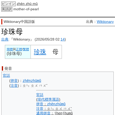
zhēn zhū mǔ
ピンイン
mother-of-pearl
英語訳
Wiktionary中国語版
出典：
Wiktionary
珍珠母
出典
:『Wiktionary』 (2026/05/28 02:
14
)
簡體
與
正體
/
繁體
珍珠
母
(
珍珠母
)
発音
官話
(
拼音
)
：
zhēnzhūmǔ
(
注音
)
：
ㄓㄣ ㄓㄨ ㄇㄨˇ
官話
(
現代標準漢語
)
拼音
：
zhēnzhūmǔ
注音
：
ㄓㄣ ㄓㄨ ㄇㄨˇ
通用拼音
：
jhenjhumǔ