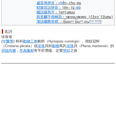
威妥瑪拼音
：
ch
ên-chu-mu
耶魯
官話
拼音
：
jēn-jū-
mǔ
國語羅馬字
：
jenjumuu
西里爾字母
轉寫
：
чжэньчжуму
(čžɛnʹčžumu)
漢語
國際音標
：
/ʈ͡ʂən⁵⁵ ʈ͡ʂu⁵⁵ mu
²¹
⁴⁻
²¹
⁽⁴⁾/
名詞
珍珠母
(
中醫學
)
蚌科
動物
三角
帆蚌（Hyriopsis cumingii）、褶紋冠蚌
（Cristaria plicata）或
珍珠
貝科
動物
馬氏
珍珠
貝（Pteria martensii）的
貝殼
內層
，
作為
藥材
有平肝潛陽、定驚
明目
之效