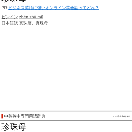
PR:
ビジネス英語に強いオンライン英会話ってどれ？
ピンイン
zhēn zhū mǔ
日本語訳
真珠層
、
真珠
母
中英英中専門用語辞典
珍珠母