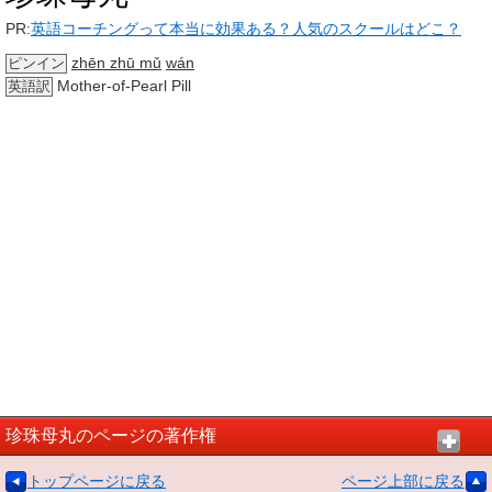
PR:
英語コーチングって本当に効果ある？人気のスクールはどこ？
zhēn zhū mǔ
wán
ピンイン
Mother-of-Pearl Pill
英語訳
珍珠母丸のページの著作権
トップページに戻る
ページ上部に戻る