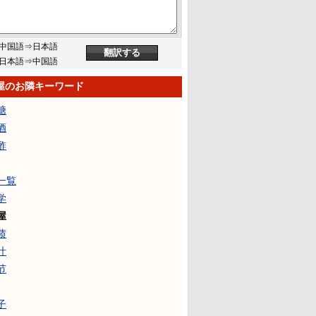
中国語⇒日本語
日本語⇒中国語
屋のお隣キーワード
糖
酒
酢
一覧
学
屋
蓣
汁
节
子