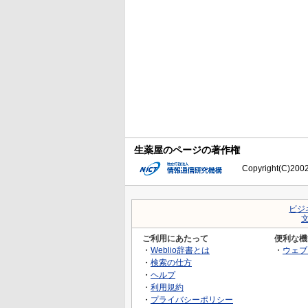
生薬屋のページの著作権
Copyright(C)2002-
ビジ
ご利用にあたって
便利な機
・
Weblio辞書とは
・
ウェブ
・
検索の仕方
・
ヘルプ
・
利用規約
・
プライバシーポリシー