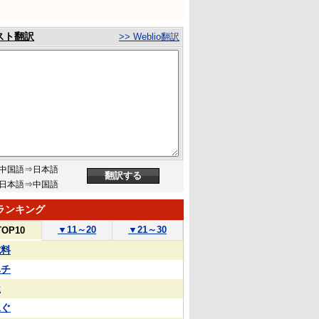
スト翻訳
>> Weblio翻訳
中国語⇒日本語
日本語⇒中国語
ランキング
▼
11～20
▼
21～30
TOP10
試料
ハチ
屋
泳ぐ