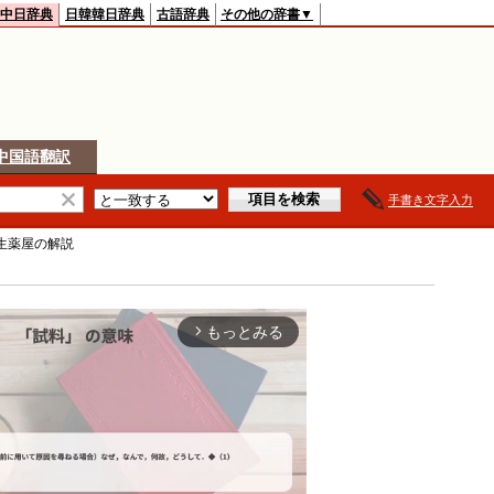
中日辞典
日韓韓日辞典
古語辞典
その他の辞書▼
中国語翻訳
手書き文字入力
生薬屋
の解説
もっとみる
arrow_forward_ios