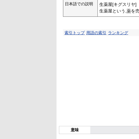
日本語での説明
生薬屋[キグスリヤ]
生薬屋という,
薬
を
索引トップ
用語の索引
ランキング
意味