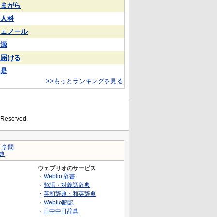
やまがら
婦人科
フェノール
同源
見届ける
凡是
>>もっとランキングを見る
s Reserved.
｜
学問
典
ウェブリオのサービス
・
Weblio 辞書
・
類語・対義語辞典
・
英和辞典・和英辞典
・
Weblio翻訳
・
日中中日辞典