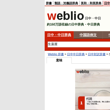
辞書
類語・対義語辞典
英和・和英辞典
日中
日中・中日
約160万語収録の日中辞典・中日辞典
日中・中日辞典
中国語例文
Weblio 辞書
>
日中中日辞典
>
日中対訳辞書
>
意味