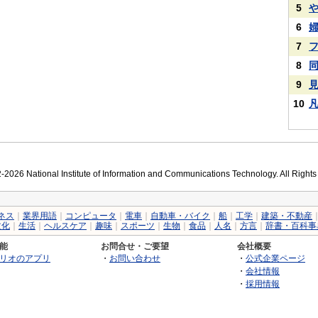
5
6
7
8
9
10
2026 National Institute of Information and Communications Technology. All Right
ネス
｜
業界用語
｜
コンピュータ
｜
電車
｜
自動車・バイク
｜
船
｜
工学
｜
建築・不動産
文化
｜
生活
｜
ヘルスケア
｜
趣味
｜
スポーツ
｜
生物
｜
食品
｜
人名
｜
方言
｜
辞書・百科事
能
お問合せ・ご要望
会社概要
リオのアプリ
・
お問い合わせ
・
公式企業ページ
・
会社情報
・
採用情報