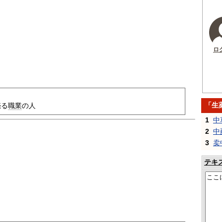
ロ
「生
売る
職業
の人
1
中
2
中
3
卖
テキ