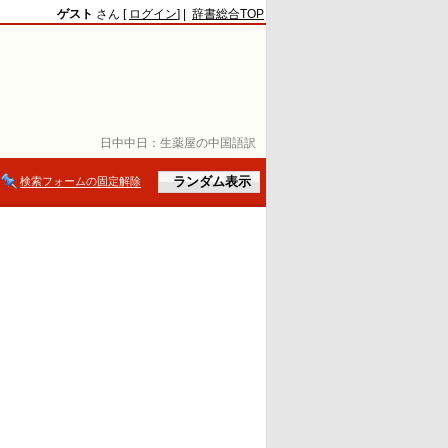
ゲスト
さん [
ログイン
] |
辞書総合TOP
日中中日：
生薬屋の中国語訳
検索フォームの固定解除