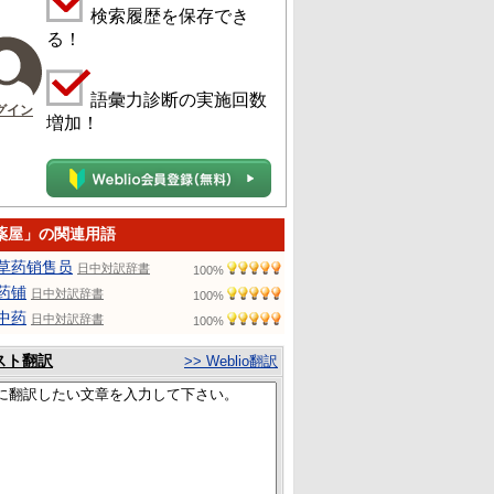
検索履歴を保存でき
る！
語彙力診断の実施回数
グイン
増加！
薬屋」の関連用語
草药销售员
日中対訳辞書
100%
药铺
日中対訳辞書
100%
中药
日中対訳辞書
100%
スト翻訳
>> Weblio翻訳