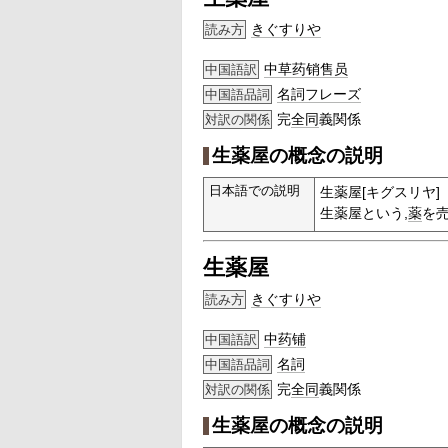
きぐすりや
読み方
中草药销售员
中国語訳
名詞
フレーズ
中国語品詞
完
全同
義関係
対訳の関係
生薬屋の概念の説明
日本語での説明
生薬屋[キグスリヤ]
生薬屋という,
薬
を
生薬屋
きぐすりや
読み方
中药铺
中国語訳
名詞
中国語品詞
完
全同
義関係
対訳の関係
生薬屋の概念の説明