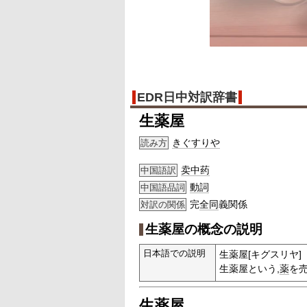
EDR日中対訳辞書
生薬屋
きぐすりや
読み方
卖中药
中国語訳
動詞
中国語品詞
完
全同
義関係
対訳の関係
生薬屋の概念の説明
日本語での説明
生薬屋[キグスリヤ]
生薬屋という,
薬
を
生薬屋