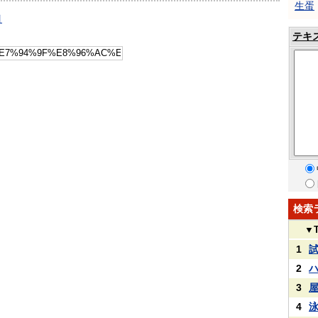
生蛋
引
テキ
検索
▼
1
2
3
4