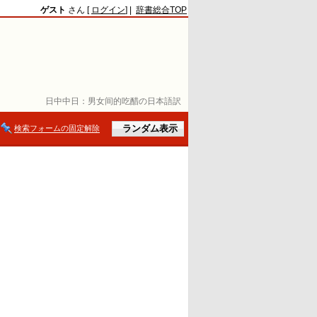
ゲスト
さん [
ログイン
] |
辞書総合TOP
日中中日：
男女间的吃醋の日本語訳
検索フォームの固定解除