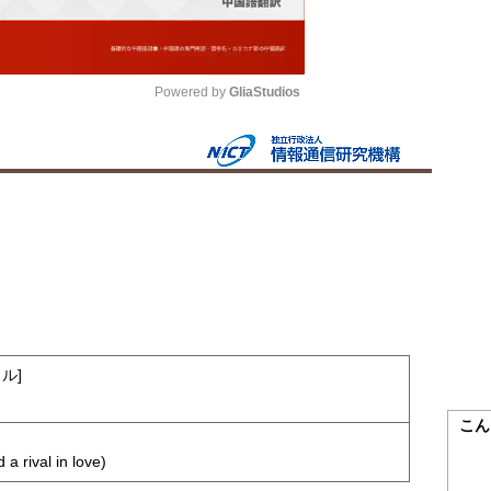
Powered by 
GliaStudios
Mute
ル]
こん
 a rival in love)