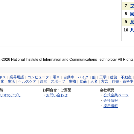
7
8
9
10
2026 National Institute of Information and Communications Technology. All Right
ネス
｜
業界用語
｜
コンピュータ
｜
電車
｜
自動車・バイク
｜
船
｜
工学
｜
建築・不動産
文化
｜
生活
｜
ヘルスケア
｜
趣味
｜
スポーツ
｜
生物
｜
食品
｜
人名
｜
方言
｜
辞書・百科事
能
お問合せ・ご要望
会社概要
リオのアプリ
・
お問い合わせ
・
公式企業ページ
・
会社情報
・
採用情報