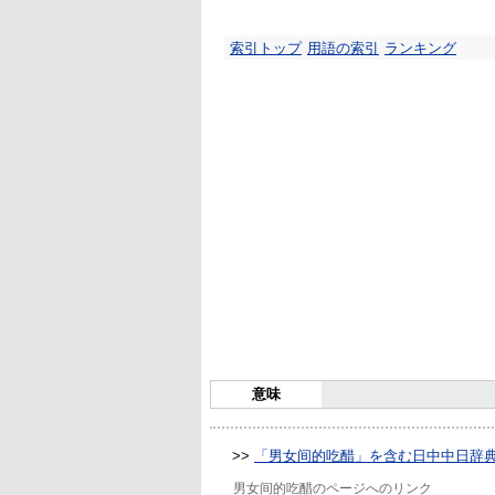
索引トップ
用語の索引
ランキング
意味
>>
「男女间的吃醋」を含む日中中日辞
男女间的吃醋のページへのリンク