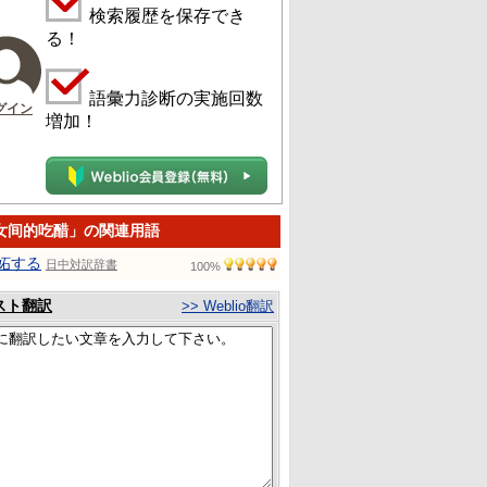
検索履歴を保存でき
る！
語彙力診断の実施回数
グイン
増加！
女间的吃醋」の関連用語
妬する
日中対訳辞書
100%
スト翻訳
>> Weblio翻訳