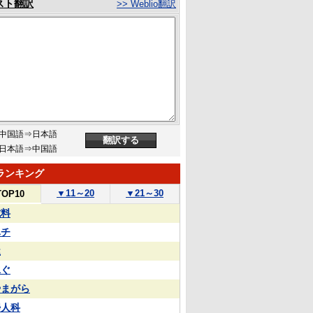
スト翻訳
>> Weblio翻訳
中国語⇒日本語
日本語⇒中国語
ランキング
▼
11～20
▼
21～30
TOP10
試料
ハチ
屋
泳ぐ
やまがら
婦人科