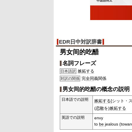
EDR日中対訳辞書
男女间的吃醋
名詞フレーズ
嫉妬する
日本語訳
完
全同
義関係
対訳の関係
男女间的吃醋の概念の説明
日本語での説明
嫉妬する
[シット・ス
(
恋敵
を)
嫉妬する
英語での説明
envy
to
be
jealous (toward