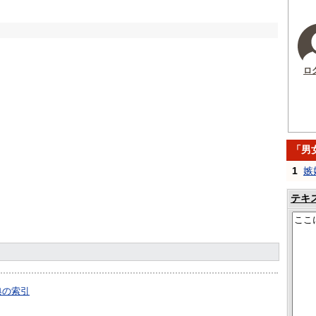
ロ
「男
1
嫉
テキ
典の索引