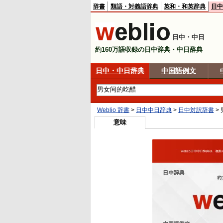
辞書
類語・対義語辞典
英和・和英辞典
日中
日中・中日
約160万語収録の日中辞典・中日辞典
日中・中日辞典
中国語例文
Weblio 辞書
>
日中中日辞典
>
日中対訳辞書
>
意味