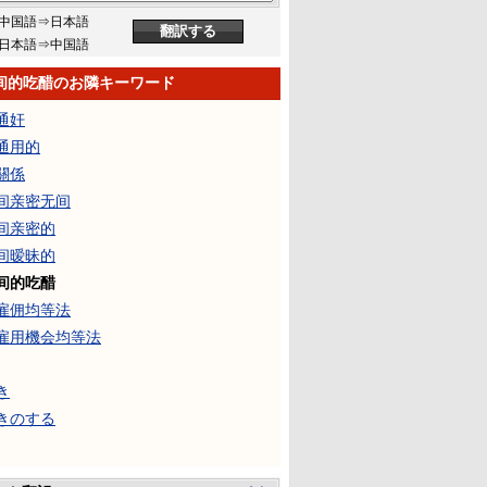
中国語⇒日本語
日本語⇒中国語
间的吃醋のお隣キーワード
通奸
通用的
關係
间亲密无间
间亲密的
间暧昧的
间的吃醋
雇佣均等法
雇用機会均等法
き
きのする