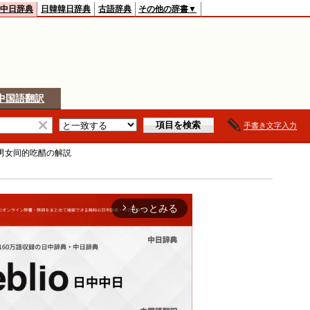
中日辞典
日韓韓日辞典
古語辞典
その他の辞書▼
中国語翻訳
手書き文字入力
男女间的吃醋
の解説
もっとみる
arrow_forward_ios