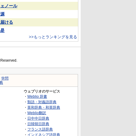
フェノール
同源
見届ける
凡是
>>もっとランキングを見る
s Reserved.
｜
学問
典
ウェブリオのサービス
・
Weblio 辞書
・
類語・対義語辞典
・
英和辞典・和英辞典
・
Weblio翻訳
・
日中中日辞典
・
日韓韓日辞典
・
フランス語辞典
・
インドネシア語辞典