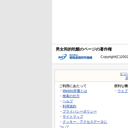
男女间的吃醋のページの著作権
Copyright(C)2002-
ビジ
ご利用にあたって
便利な機
・
Weblio辞書とは
・
ウェブ
・
検索の仕方
・
ヘルプ
・
利用規約
・
プライバシーポリシー
・
サイトマップ
・
クッキー・アクセスデータに
ついて