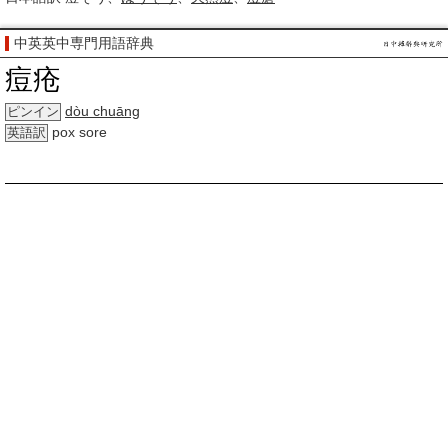
中英英中専門用語辞典
痘疮
dòu chuāng
ピンイン
pox sore
英語訳