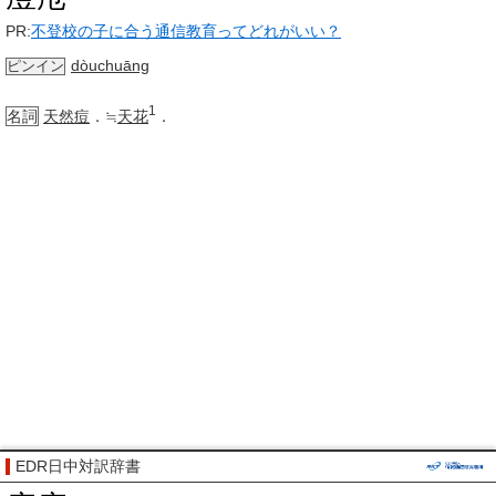
PR:
不登校の子に合う通信教育ってどれがいい？
dòuchuāng
ピンイン
1
名詞
天然痘
．≒
天花
．
EDR日中対訳辞書