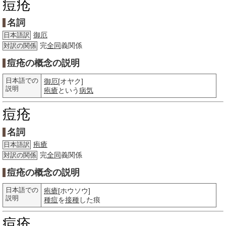
痘疮
名詞
御厄
日本語訳
完
全同
義関係
対訳の関係
痘疮の概念の説明
日本語での
御厄
[オヤク]
説明
疱瘡
という
病気
痘疮
名詞
疱瘡
日本語訳
完
全同
義関係
対訳の関係
痘疮の概念の説明
日本語での
疱瘡
[ホウソウ]
説明
種痘
を
接種
した痕
痘疮