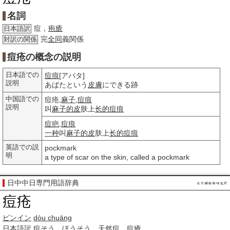
名詞
痘，
疱瘡
日本語訳
完
全同
義関係
対訳の関係
痘疮の概念の説明
日本語での
痘痕
[アバタ]
説明
あばたという
皮膚
にできる跡
中国語での
痘疮,
麻子
,
痘痕
説明
叫
麻子
的皮
肤上
长的
痘痕
痘疤
,
痘痕
一种
叫
麻子
的皮
肤上
长的
痘痕
英語での説
pockmark
明
a type of scar on the skin, called a pockmark
日中中日専門用語辞典
痘疮
ピンイン
dòu chuāng
日本語訳
痘そう、
ほうそう
、
天然痘
、
痘瘡