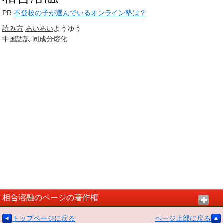
PR:
不登校の子が選んでいるオンライン塾は？
読み方
あいあい
ようゆう
中国語訳
同
成分
熔化
相合溶融のページの著作権
トップページに戻る
ページ上部に戻る