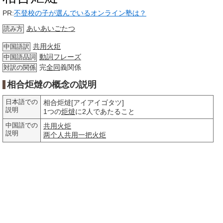
PR:
不登校の子が選んでいるオンライン塾は？
あいあいごたつ
読み方
共用火炬
中国語訳
動詞
フレーズ
中国語品詞
完
全同
義関係
対訳の関係
相合炬燵の概念の説明
日本語での
相合炬燵[アイアイゴタツ]
説明
1つの
炬燵
に2人であたること
中国語での
共用火炬
説明
两个人
共用
一把
火炬