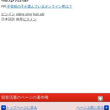
PR:
不登校の子が選んでいるオンライン塾は？
ピンイン
xiāng xíng
huó sāi
日本語訳
箱形
ピストン
箱形活塞のページの著作権
トップページに戻る
ページ上部に戻る