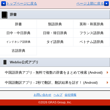
トップページに戻る
ページ上部に戻る
辞書
辞書
類語辞典
英和・和英辞典
日中・中日辞典
日韓・韓日辞典
フランス語辞典
タイ語辞典
ベトナム語辞典
インドネシア語辞典
古語辞典
Weblio公式アプリ
中国語辞典アプリ - 無料で複数の辞書をまとめて検索 (Android)
中国語翻訳アプリ - 2秒で翻訳、翻訳結果を話す！ (Android)
お問い合わせ
ヘルプ
会社情報
©2026 GRAS Group, Inc.