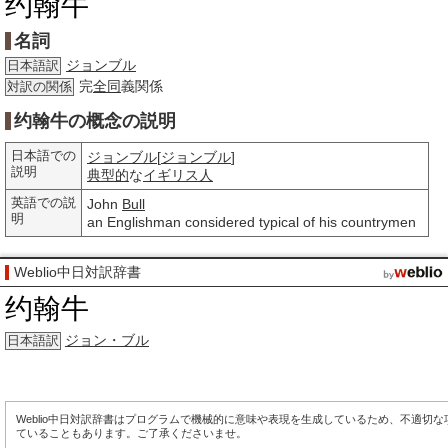
约翰牛
名詞
ジョンブル
日本語訳
完
全同
義関係
対訳の関係
约翰牛の概念の説明
日本語での
ジョンブル
[
ジョンブル
]
説明
典型的
な
イギリス人
英語での説
John
Bull
明
an Englishman considered typical of his countrymen
Weblio中日対訳辞書
约翰牛
ジョン・ブル
日本語訳
Weblio中日対訳辞書はプログラムで機械的に意味や表現を生成しているため、不適切
ていることもあります。ご了承くださいませ。