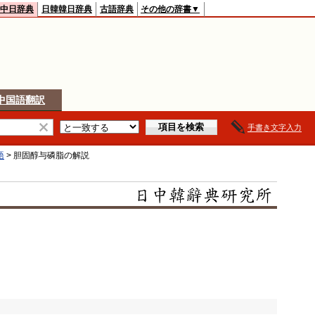
中日辞典
日韓韓日辞典
古語辞典
その他の辞書▼
中国語翻訳
手書き文字入力
語
>
胆固醇与磷脂
の解説