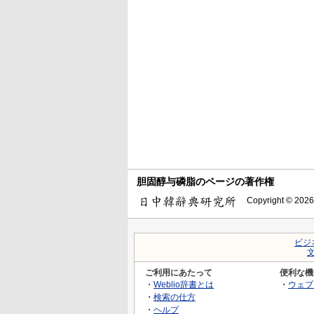
胆固醇与磷脂のページの著作権
Copyright © 2026
ビジ
ご利用にあたって
便利な機
・
Weblio辞書とは
・
ウェブ
・
検索の仕方
・
ヘルプ