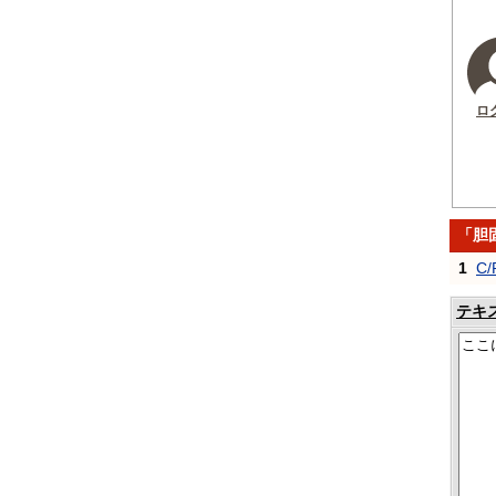
ロ
「胆
1
C/
テキ