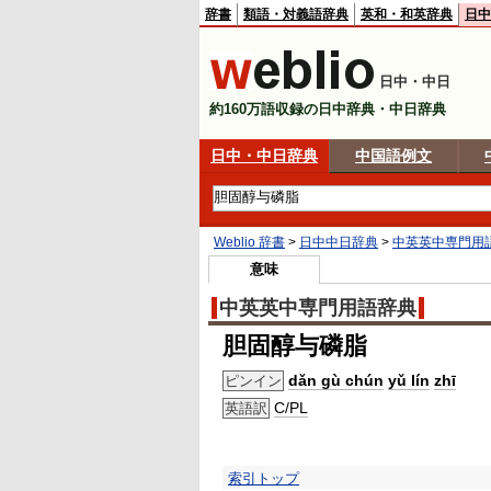
辞書
類語・対義語辞典
英和・和英辞典
日中
日中・中日
約160万語収録の日中辞典・中日辞典
日中・中日辞典
中国語例文
Weblio 辞書
>
日中中日辞典
>
中英英中専門用
意味
中英英中専門用語辞典
胆固醇与磷脂
dǎn gù chún
yǔ lín
zhī
ピンイン
C/PL
英語訳
索引トップ