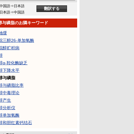
中国語⇒日本語
日本語⇒中国語
醇与磷脂のお隣キーワード
驰缓
烷三醇26-单加氧酶
烷醇贮积病
醇
醇α-羟化酶缺乏
醇下降水平
醇与磷脂
醇与磷脂比率
醇中毒理论
醇产生
醇分析仪
醇单加氧酶
醇和胆红素钙结石