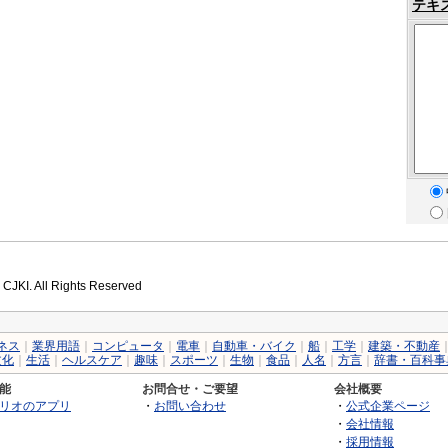
テキ
 CJKI. All Rights Reserved
ネス
｜
業界用語
｜
コンピュータ
｜
電車
｜
自動車・バイク
｜
船
｜
工学
｜
建築・不動産
文化
｜
生活
｜
ヘルスケア
｜
趣味
｜
スポーツ
｜
生物
｜
食品
｜
人名
｜
方言
｜
辞書・百科事
能
お問合せ・ご要望
会社概要
リオのアプリ
・
お問い合わせ
・
公式企業ページ
・
会社情報
・
採用情報