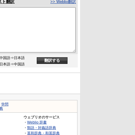
スト翻訳
>> Weblio翻訳
中国語⇒日本語
日本語⇒中国語
｜
学問
典
ウェブリオのサービス
・
Weblio 辞書
・
類語・対義語辞典
・
英和辞典・和英辞典