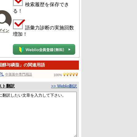
検索履歴を保存でき
る！
語彙力診断の実施回数
グイン
増加！
固醇与磷脂」の関連用語
PL
中英英中専門用語
100%
スト翻訳
>> Weblio翻訳