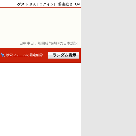
ゲスト
さん [
ログイン
] |
辞書総合TOP
日中中日：
胆固醇与磷脂の日本語訳
検索フォームの固定解除