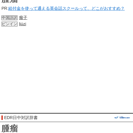
PR:
給付金を使って通える英会話スクールって、どこがおすすめ？
瘤子
中国語訳
liúzi
ピンイン
EDR日中対訳辞書
腫瘤