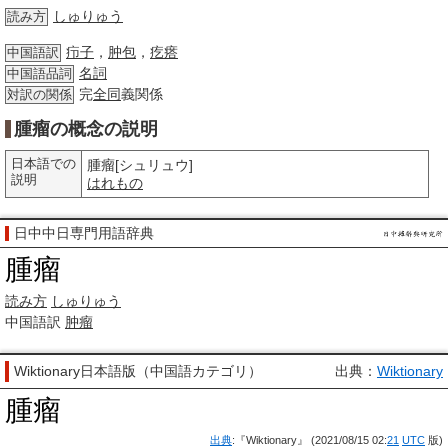
しゅりゅう
読み方
疖子
，
肿包
，
疙瘩
中国語訳
名詞
中国語品詞
完
全同
義関係
対訳の関係
腫瘤の概念の説明
日本語での
腫瘤[シュリュウ]
説明
はれもの
日中中日専門用語辞典
腫瘤
読み方
しゅりゅう
中国語訳
肿瘤
Wiktionary日本語版（中国語カテゴリ）
出典：
Wiktionary
腫瘤
出典
:『Wiktionary』 (2021/08/15 02:
21
UTC
版)