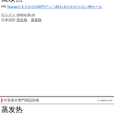
PR:
Speakがまさかの180円!? いつ終わるかわからない神セール
ピンイン
zhēng fā rè
日本語訳
気化熱
、
蒸発熱
中英英中専門用語辞典
蒸发热