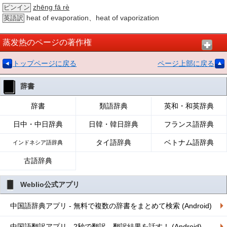
zhēng fā rè
ピンイン
heat of evaporation、heat of vaporization
英語訳
蒸发热のページの著作権
トップページに戻る
ページ上部に戻る
辞書
辞書
類語辞典
英和・和英辞典
日中・中日辞典
日韓・韓日辞典
フランス語辞典
タイ語辞典
ベトナム語辞典
インドネシア語辞典
古語辞典
Weblio公式アプリ
中国語辞典アプリ - 無料で複数の辞書をまとめて検索 (Android)
中国語翻訳アプリ - 2秒で翻訳、翻訳結果を話す！ (Android)