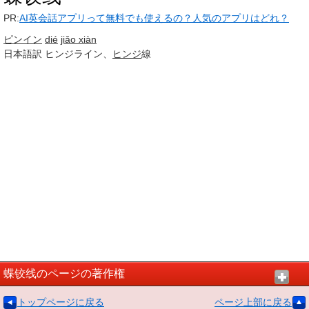
PR:
AI英会話アプリって無料でも使えるの？人気のアプリはどれ？
ピンイン
dié
jiǎo xiàn
日本語訳
ヒンジライン、
ヒンジ
線
蝶铰线のページの著作権
トップページに戻る
ページ上部に戻る