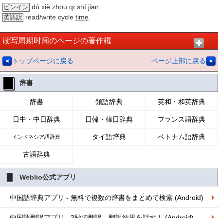
dú xiě zhōu qī shí jiān
ピンイン
read/write cycle
time
英語訳
读写周期时间のページの著作権
トップページに戻る
ページ上部に戻る
辞書
辞書
類語辞典
英和・和英辞典
日中・中日辞典
日韓・韓日辞典
フランス語辞典
タイ語辞典
ベトナム語辞典
インドネシア語辞典
古語辞典
Weblio公式アプリ
中国語辞典アプリ - 無料で複数の辞書をまとめて検索 (Android)
中国語翻訳アプリ - 2秒で翻訳、翻訳結果を話す！ (Android)