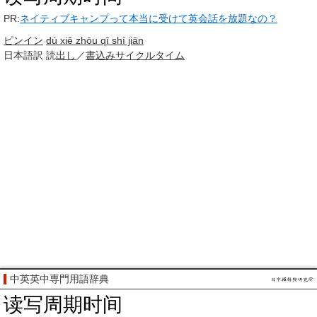
PR:
ネイティブキャンプって本当に受けて英会話を放題なの？
ピンイン
dú xiě zhōu qī shí jiān
日本語訳
読
出し
／
書込み
サイクルタイム
中英英中専門用語辞典
读写周期时间