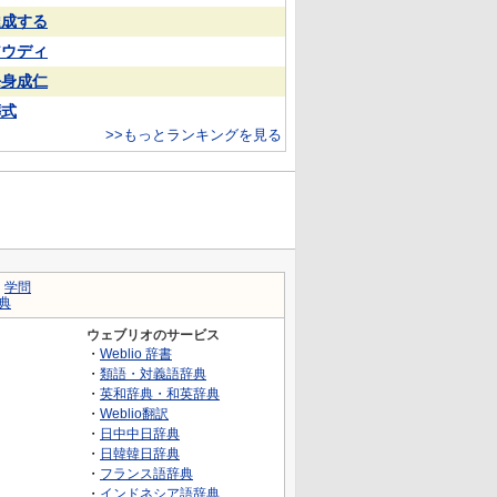
達成する
アウディ
杀身成仁
葬式
>>もっとランキングを見る
｜
学問
典
ウェブリオのサービス
・
Weblio 辞書
・
類語・対義語辞典
・
英和辞典・和英辞典
・
Weblio翻訳
・
日中中日辞典
・
日韓韓日辞典
・
フランス語辞典
・
インドネシア語辞典