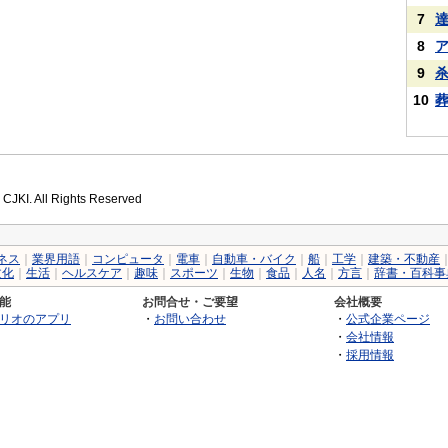
7
8
9
10
 CJKI. All Rights Reserved
ネス
｜
業界用語
｜
コンピュータ
｜
電車
｜
自動車・バイク
｜
船
｜
工学
｜
建築・不動産
文化
｜
生活
｜
ヘルスケア
｜
趣味
｜
スポーツ
｜
生物
｜
食品
｜
人名
｜
方言
｜
辞書・百科事
能
お問合せ・ご要望
会社概要
リオのアプリ
・
お問い合わせ
・
公式企業ページ
・
会社情報
・
採用情報