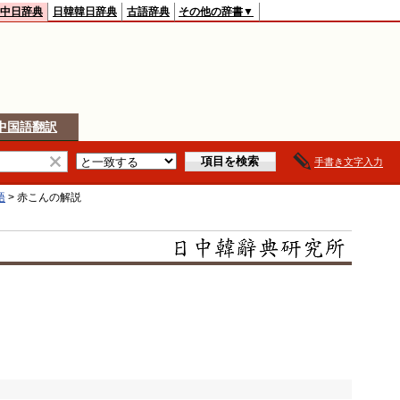
中日辞典
日韓韓日辞典
古語辞典
その他の辞書▼
中国語翻訳
手書き文字入力
語
>
赤こん
の解説