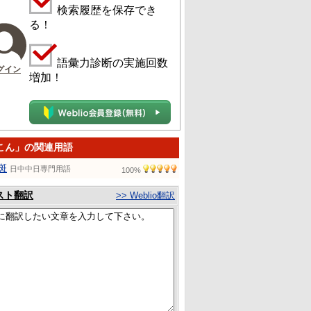
検索履歴を保存でき
る！
語彙力診断の実施回数
グイン
増加！
こん」の関連用語
斑
日中中日専門用語
100%
スト翻訳
>> Weblio翻訳