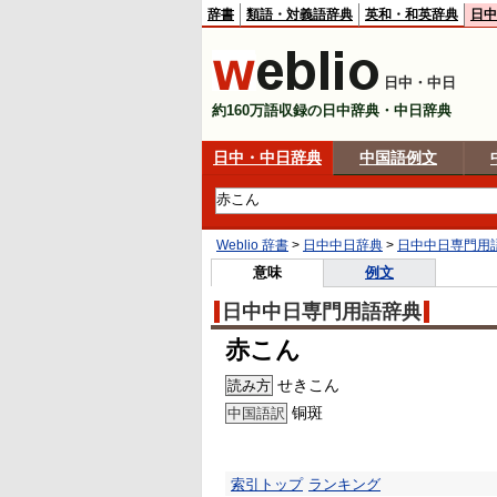
辞書
類語・対義語辞典
英和・和英辞典
日中
日中・中日
約160万語収録の日中辞典・中日辞典
日中・中日辞典
中国語例文
Weblio 辞書
>
日中中日辞典
>
日中中日専門用
意味
例文
日中中日専門用語辞典
赤こん
せきこん
読み方
铜斑
中国語訳
索引トップ
ランキング