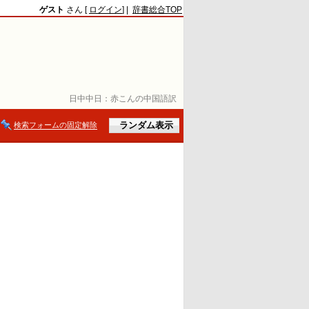
ゲスト
さん [
ログイン
] |
辞書総合TOP
日中中日：
赤こんの中国語訳
検索フォームの固定解除