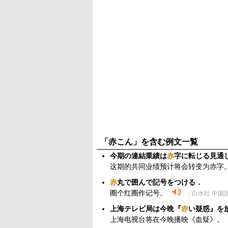
「赤こん」を含む例文一覧
今期の連結業績は
赤
字に転じる見通
这期的共同业绩预计将会转变为赤字
赤
丸で囲んで記号をつける．
圈个红圈作记号。
- 白水社 中国
上海テレビ局は今晩『
赤
い疑惑』を
上海电视台将在今晚播映《血疑》。