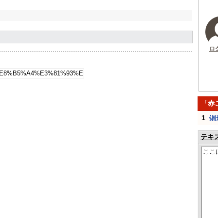
ロ
「赤
1
铜
テキ