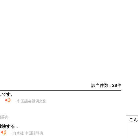
該当件数 :
28
件
しです。
。
- 中国語会話例文集
語辞典
こん
放映する．
- 白水社 中国語辞典