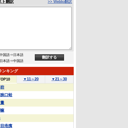
スト翻訳
>> Weblio翻訳
中国語⇒日本語
日本語⇒中国語
ランキング
▼
11～20
▼
21～30
TOP10
苏枋
花狭口蛙
実量
喇嘛
光
满目疮痍