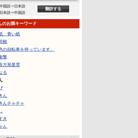
中国語⇒日本語
日本語⇒中国語
んのお隣キーワード
紙、青い紙
羽根
色の自転車を持っています。
衝撃
長方形星雲
なる
ん
び
きん
きんチャチャ
し
すき
ゃん