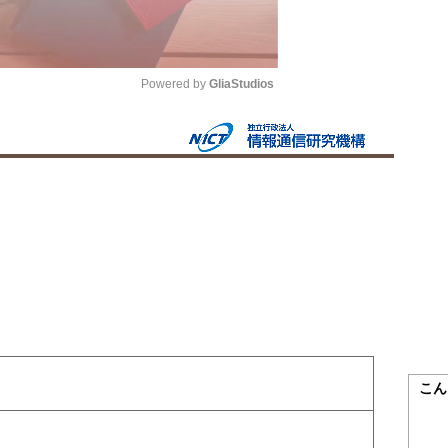
Powered by 
GliaStudios
Mute
こん