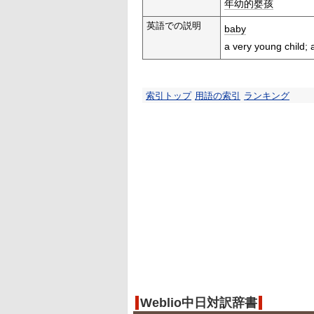
年幼的
婴孩
英語での説明
baby
a very young child;
索引トップ
用語の索引
ランキング
Weblio中日対訳辞書