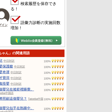
検索履歴を保存でき
る！
語彙力診断の実施回数
グイン
増加！
ちゃん」の関連用語
兒
中日対訳
100%
嬰保護艙
中日対訳
100%
婴奇谭
中日対訳
100%
才寶貝
中日対訳
100%
鬼怪嬰
中日対訳
100%
個嬰兒在搖籃裡睡覺。
100%
toeba中国語
將照顧這個嬰兒？
Tatoeba中国
100%
個嬰兒似乎在熟睡中。
100%
toeba中国語