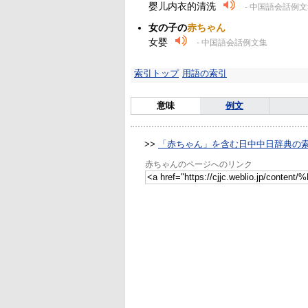
婴儿内衣的清洗
- 中国語会話例
女の子の
赤ちゃん
女婴
- 中国語会話例文集
索引トップ
用語の索引
意味
例文
>>
「赤ちゃん」を含む日中中日辞典の
赤ちゃんのページへのリンク