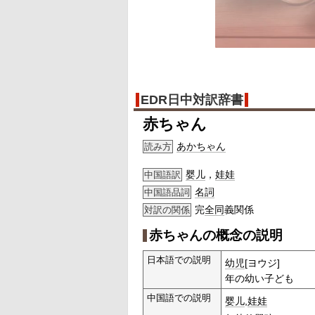
EDR日中対訳辞書
赤ちゃん
あかちゃん
読み方
婴儿
，
娃娃
中国語訳
名詞
中国語品詞
完
全同
義関係
対訳の関係
赤ちゃんの概念の説明
日本語での説明
幼児
[ヨウジ]
年の幼い子ども
中国語での説明
婴儿
,
娃娃