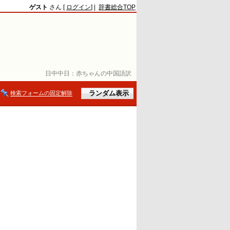
ゲスト
さん [
ログイン
] |
辞書総合TOP
日中中日：
赤ちゃんの中国語訳
検索フォームの固定解除