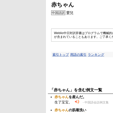
赤ちゃん
嬰兒
中国語訳
Weblio中日対訳辞書はプログラムで機
が含まれていることもあります。ご了承く
索引トップ
用語の索引
ランキング
「赤ちゃん」を含む例文一覧
赤ちゃん
を産んだ。
生了宝宝。
- 中国語会話例文集
赤ちゃん
の肌着洗い