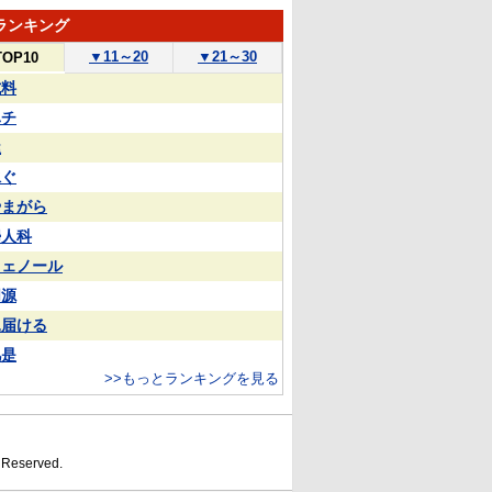
ランキング
▼
11～20
▼
21～30
TOP10
試料
ハチ
屋
泳ぐ
やまがら
婦人科
フェノール
同源
見届ける
凡是
>>もっとランキングを見る
s Reserved.