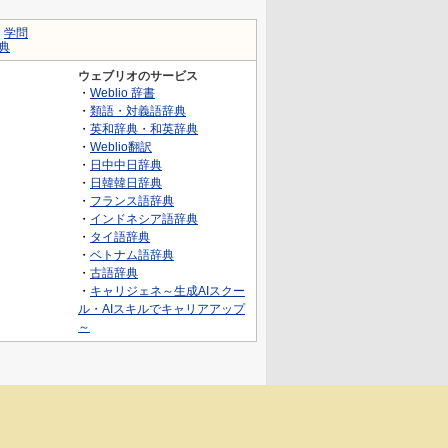
｜
学問
典
ウェブリオのサービス
・
Weblio 辞書
・
類語・対義語辞典
・
英和辞典・和英辞典
・
Weblio翻訳
・
日中中日辞典
・
日韓韓日辞典
・
フランス語辞典
・
インドネシア語辞典
・
タイ語辞典
・
ベトナム語辞典
・
古語辞典
・
キャリジェネ～生成AIスクー
ル・AIスキルでキャリアアップ
～