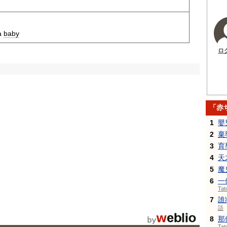
 a
baby
ロ
「赤
1
嬰
2
棄
3
育
4
天
5
魔
6
一
Ta
7
誰
語
8
那
Ta