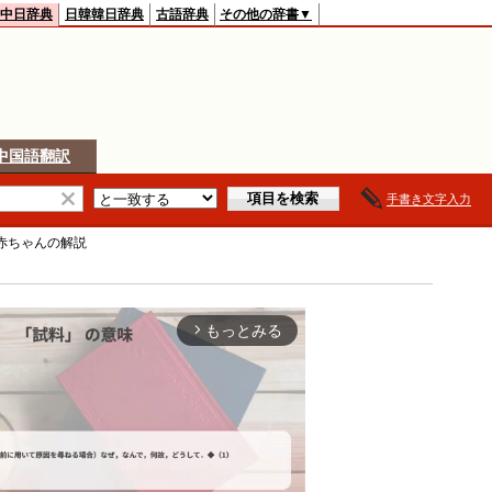
中日辞典
日韓韓日辞典
古語辞典
その他の辞書▼
中国語翻訳
手書き文字入力
赤ちゃん
の解説
もっとみる
arrow_forward_ios