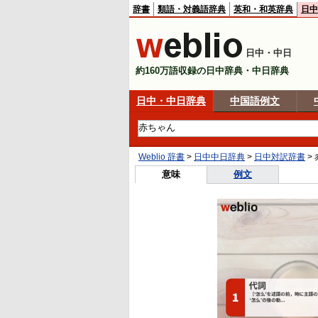
辞書
類語・対義語辞典
英和・和英辞典
日中
日中・中日
約160万語収録の日中辞典・中日辞典
日中・中日辞典
中国語例文
Weblio 辞書
>
日中中日辞典
>
日中対訳辞書
>
意味
例文