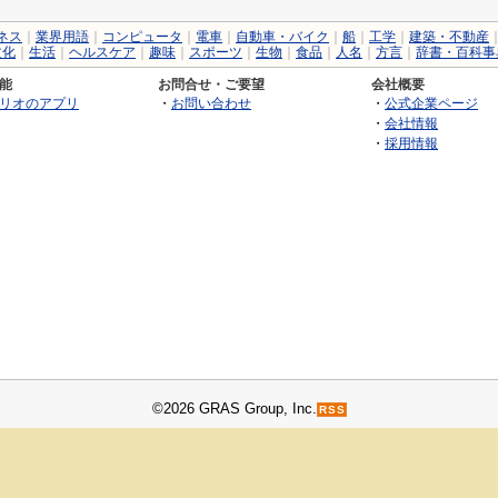
ネス
｜
業界用語
｜
コンピュータ
｜
電車
｜
自動車・バイク
｜
船
｜
工学
｜
建築・不動産
文化
｜
生活
｜
ヘルスケア
｜
趣味
｜
スポーツ
｜
生物
｜
食品
｜
人名
｜
方言
｜
辞書・百科事
能
お問合せ・ご要望
会社概要
リオのアプリ
・
お問い合わせ
・
公式企業ページ
・
会社情報
・
採用情報
©2026 GRAS Group, Inc.
RSS