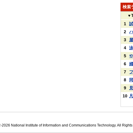
検索
▼
1
2
3
4
5
6
7
8
9
10
2026 National Institute of Information and Communications Technology. All Right