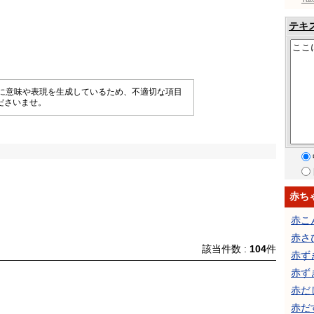
テキ
械的に意味や表現を生成しているため、不適切な項目
ださいませ。
赤ち
赤こ
赤さ
該当件数 :
104
件
赤ず
赤ず
赤だ
赤だ