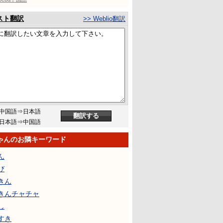
スト翻訳
>> Weblio翻訳
中国語⇒日本語
日本語⇒中国語
ゃんのお隣キーワード
ん
び
きん
きんチャチャ
し
すき