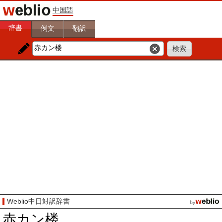
中国語
辞書
例文
翻訳
Weblio中日対訳辞書
赤カン楼