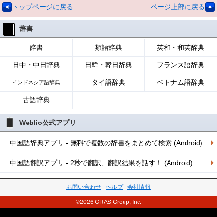
トップページに戻る
ページ上部に戻る
辞書
辞書
類語辞典
英和・和英辞典
日中・中日辞典
日韓・韓日辞典
フランス語辞典
タイ語辞典
ベトナム語辞典
インドネシア語辞典
古語辞典
Weblio公式アプリ
中国語辞典アプリ - 無料で複数の辞書をまとめて検索 (Android)
中国語翻訳アプリ - 2秒で翻訳、翻訳結果を話す！ (Android)
お問い合わせ
ヘルプ
会社情報
©2026 GRAS Group, Inc.