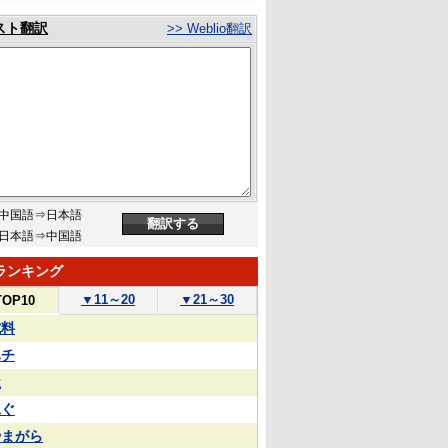
スト翻訳
>> Weblio翻訳
中国語⇒日本語
日本語⇒中国語
ランキング
▼
11～20
▼
21～30
TOP10
試料
ハチ
屋
泳ぐ
やまがら