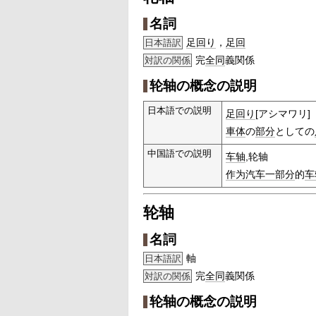
名詞
足回り
，
足回
日本語訳
完
全同
義関係
対訳の関係
轮轴の概念の説明
日本語での説明
足回り
[アシマワリ]
車体
の
部分
としての
中国語での説明
车轴
,轮轴
作为
汽车
一部分
的
车
轮轴
名詞
軸
日本語訳
完
全同
義関係
対訳の関係
轮轴の概念の説明