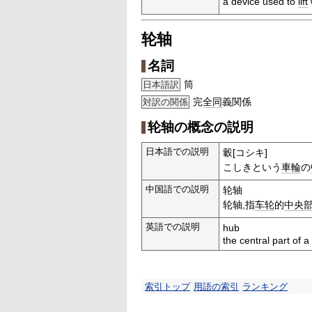
a device used to
lift
轮轴
名詞
筒
日本語訳
完
全同
義関係
対訳の関係
轮轴の概念の説明
日本語での説明
轂[コシキ]
こしきという
車輪
の
中国語での説明
轮轴
轮轴,指
车轮
的
中央
英語での説明
hub
the central part of 
索引トップ
用語の索引
ランキング