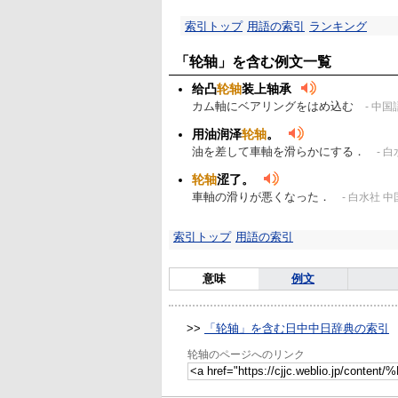
索引トップ
用語の索引
ランキング
「轮轴」を含む例文一覧
给凸
轮轴
装上轴承
カム軸にベアリングをはめ込む
- 中
用油润泽
轮轴
。
油を差して車軸を滑らかにする．
- 
轮轴
涩了。
車軸の滑りが悪くなった．
- 白水社 
索引トップ
用語の索引
意味
例文
>>
「轮轴」を含む日中中日辞典の索引
轮轴のページへのリンク