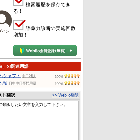
検索履歴を保存でき
る！
語彙力診断の実施回数
グイン
増加！
轴」の関連用語
ムシャフト
中日対訳
100%
ム軸
日中中日専門用語
100%
スト翻訳
>> Weblio翻訳