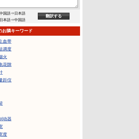
中国語⇒日本語
日本語⇒中国語
のお隣キーワード
止血带
法调度
烟火
电花隙
计
量距仪
荷
制动器
宽
宽度