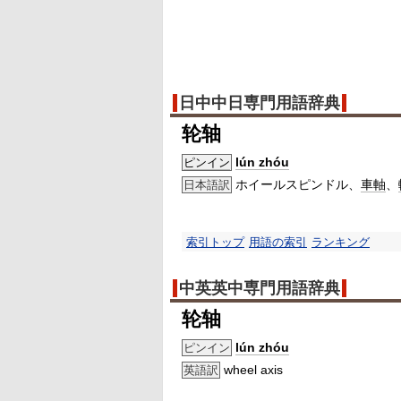
日中中日専門用語辞典
轮轴
lún zhóu
ピンイン
ホイールスピンドル、
車軸
、
日本語訳
索引トップ
用語の索引
ランキング
中英英中専門用語辞典
轮轴
lún zhóu
ピンイン
wheel axis
英語訳