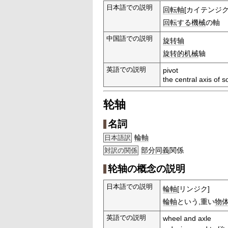
日本語での説明
回転軸
[カイテンジク
回転する
機械
の軸
中国語での説明
旋转轴
旋转的
机械
轴
英語での説明
pivot
the central axis of 
轮轴
名詞
輪軸
日本語訳
部分
同義
関係
対訳の関係
轮轴の概念の説明
日本語での説明
輪軸
[リンジク]
輪軸
という,重い
物
英語での説明
wheel and axle