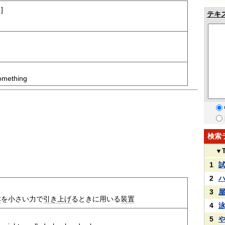
]
テキ
something
検索
▼
1
2
3
体
を小さい力で
引き上げ
るときに用いる
装置
4
5