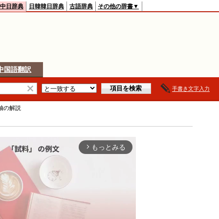
中日辞典
日韓韓日辞典
古語辞典
その他の辞書▼
中国語翻訳
手書き文字入力
轴
の解説
もっとみる
arrow_forward_ios