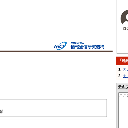
ロ
「轮
1
カ
2
カ
テキ
軸