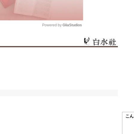
Powered by 
GliaStudios
Mute
こん