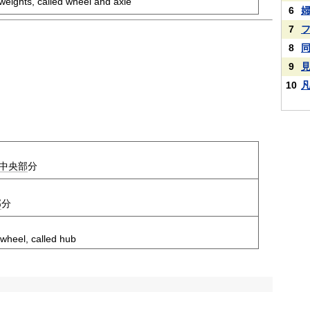
weights, called wheel and axle
6
7
8
9
10
中央部
分
部
分
a wheel, called hub