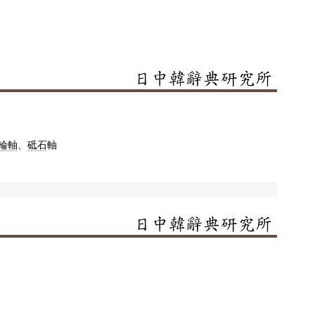
輪軸
、
砥石
軸