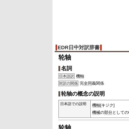
EDR日中対訳辞書
轮轴
名詞
機軸
日本語訳
完
全同
義関係
対訳の関係
轮轴の概念の説明
日本語での説明
機軸
[キジク]
機械
の
部分
としての
轮轴