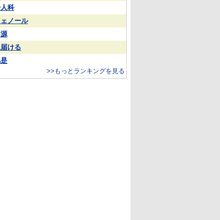
婦人科
フェノール
同源
見届ける
凡是
>>もっとランキングを見る