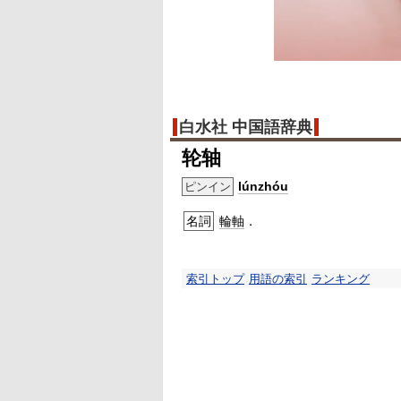
白水社 中国語辞典
轮轴
lúnzhóu
ピンイン
名詞
輪軸
．
索引トップ
用語の索引
ランキング