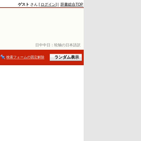
ゲスト
さん [
ログイン
] |
辞書総合TOP
日中中日：
轮轴の日本語訳
検索フォームの固定解除