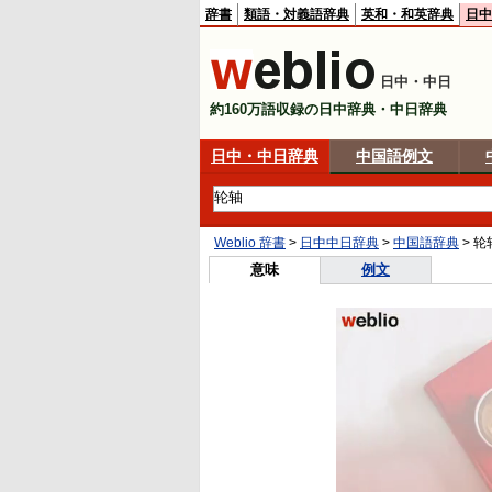
辞書
類語・対義語辞典
英和・和英辞典
日中
日中・中日
約160万語収録の日中辞典・中日辞典
日中・中日辞典
中国語例文
Weblio 辞書
>
日中中日辞典
>
中国語辞典
>
轮
意味
例文