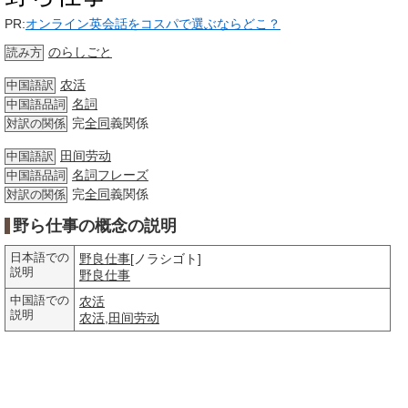
PR:
オンライン英会話をコスパで選ぶならどこ？
のらしごと
読み方
农活
中国語訳
名詞
中国語品詞
完
全同
義関係
対訳の関係
田间劳动
中国語訳
名詞
フレーズ
中国語品詞
完
全同
義関係
対訳の関係
野ら仕事の概念の説明
日本語での
野良仕事
[ノラシゴト]
説明
野良仕事
中国語での
农活
説明
农活
,
田间劳动