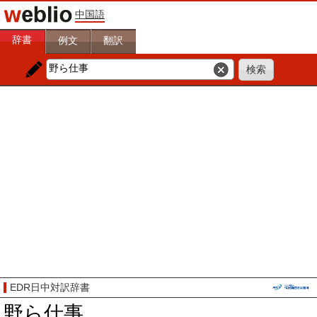
中国語
辞書
例文
翻訳
EDR日中対訳辞書
野ら仕事