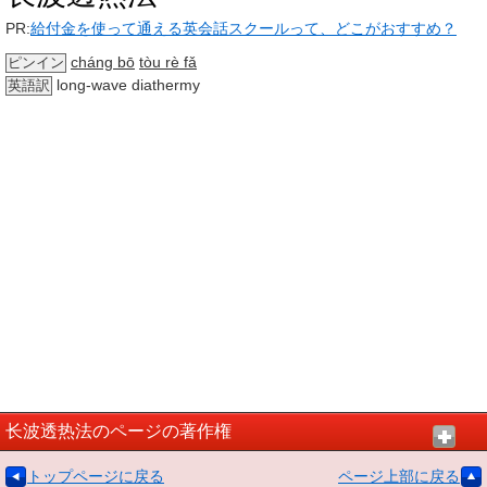
PR:
給付金を使って通える英会話スクールって、どこがおすすめ？
cháng bō
tòu rè fǎ
ピンイン
long-wave diathermy
英語訳
长波透热法のページの著作権
トップページに戻る
ページ上部に戻る