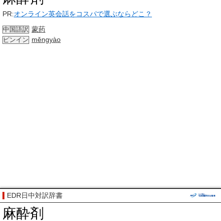
PR:
オンライン英会話をコスパで選ぶならどこ？
蒙药
中国語訳
měngyào
ピンイン
EDR日中対訳辞書
麻酔剤