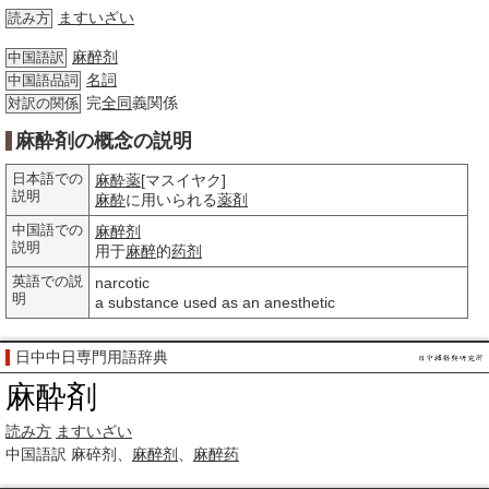
ますいざい
読み方
麻醉剂
中国語訳
名詞
中国語品詞
完
全同
義関係
対訳の関係
麻酔剤の概念の説明
日本語での
麻酔薬
[マスイヤク]
説明
麻酔
に用いられる
薬剤
中国語での
麻醉剂
説明
用于
麻醉
的
药剂
英語での説
narcotic
明
a substance used as an anesthetic
日中中日専門用語辞典
麻酔剤
読み方
ますいざい
中国語訳
麻碎剂、
麻醉剂
、
麻醉药