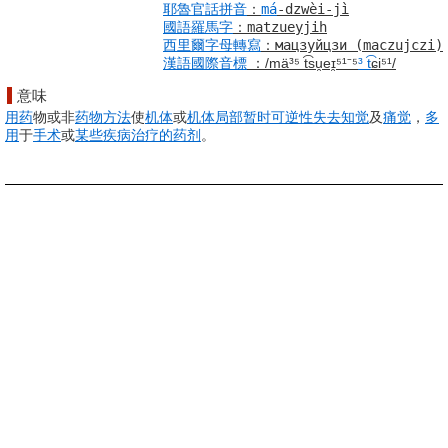
耶魯
官話
拼音
：
má
-dzwèi-jì
國語羅馬字
：
matzueyjih
西里爾字母
轉寫
：
мацзуйцзи
(maczujczi)
漢語
國際音標
：
/mä³⁵ t͡su̯eɪ̯⁵¹⁻⁵
³ t
͡ɕi⁵¹/
意味
用药
物或非
药物
方法
使
机体
或
机体
局部
暂时
可逆性
失去知觉
及
痛觉
，
多
用
于
手术
或
某些
疾病
治疗的
药剂
。