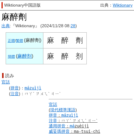
Wiktionary中国語版
出典：
Wiktionary
麻醉劑
出典
:『Wiktionary』 (2024/11/28 08:
28
)
麻
醉
劑
(
麻醉劑
)
正體
/
繁體
麻
醉
剂
(
麻醉剂
)
簡體
読み
官話
(
拼音
)
：
mázuìjì
(
注音
)
：
ㄇㄚˊ ㄗㄨㄟˋ ㄐㄧˋ
官話
(
現代標準漢語
)
拼音
：
mázuìjì
注音
：
ㄇㄚˊ ㄗㄨㄟˋ ㄐㄧˋ
通用拼音
：
má
zuèijì
威妥瑪拼音
：
ma-tsui-chi