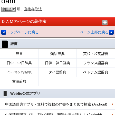
dam
坝、
直接存取法
中国語
訳
ＤＡＭのページの著作権
トップページに戻る
ページ上部に戻る
辞書
辞書
類語辞典
英和・和英辞典
日中・中日辞典
日韓・韓日辞典
フランス語辞典
タイ語辞典
ベトナム語辞典
インドネシア語辞典
古語辞典
Weblio公式アプリ
中国語辞典アプリ - 無料で複数の辞書をまとめて検索 (Android)
中国語翻訳アプリ - 2秒で翻訳、翻訳結果を話す！ (Android)