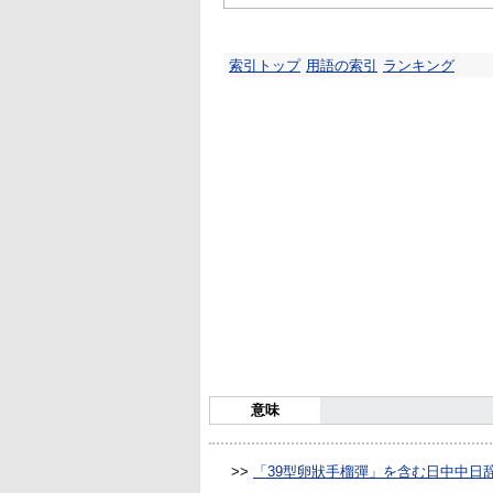
索引トップ
用語の索引
ランキング
意味
>>
「39型卵狀手榴彈」を含む日中中日