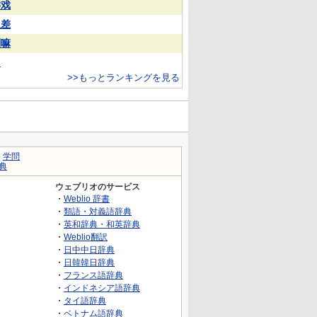
游戏
反差
喇嘛
常
>>もっとランキングを見る
｜
学問
典
ウェブリオのサービス
・
Weblio 辞書
・
類語・対義語辞典
・
英和辞典・和英辞典
・
Weblio翻訳
・
日中中日辞典
・
日韓韓日辞典
・
フランス語辞典
・
インドネシア語辞典
・
タイ語辞典
・
ベトナム語辞典