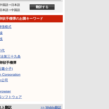
中国語⇒日本語
日本語⇒中国語
型卵狀手榴彈のお隣キーワード
6增强模式
線
线
年代
 刑法第三十九条
型卵狀手榴彈
(近畿小子)
 Corporation
m公司
browser
CGソフトウェア
スト翻訳
>> Weblio翻訳