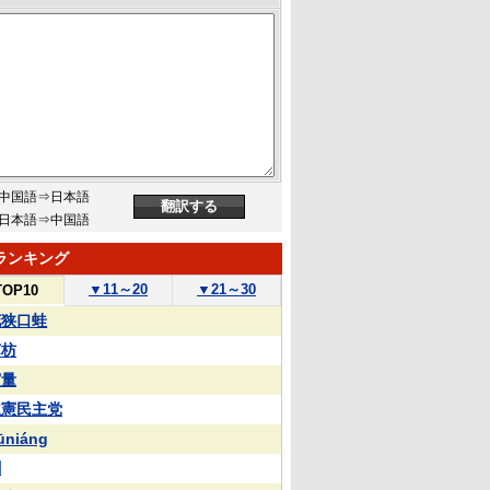
中国語⇒日本語
日本語⇒中国語
ランキング
▼
11～20
▼
21～30
TOP10
花狭口蛙
苏枋
実量
立憲民主党
ūniáng
蒯