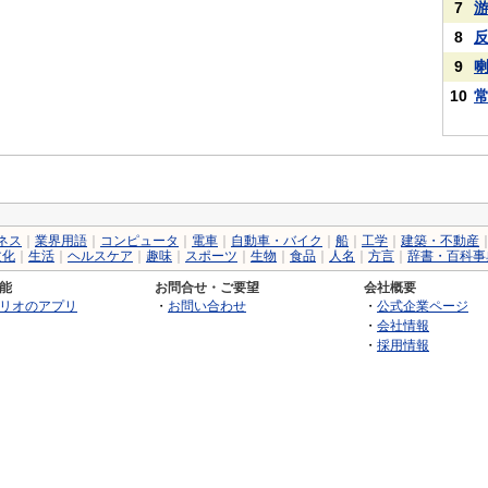
7
8
9
10
ネス
｜
業界用語
｜
コンピュータ
｜
電車
｜
自動車・バイク
｜
船
｜
工学
｜
建築・不動産
文化
｜
生活
｜
ヘルスケア
｜
趣味
｜
スポーツ
｜
生物
｜
食品
｜
人名
｜
方言
｜
辞書・百科事
能
お問合せ・ご要望
会社概要
リオのアプリ
・
お問い合わせ
・
公式企業ページ
・
会社情報
・
採用情報