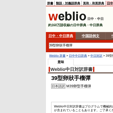
辞書
類語・対義語辞典
英和・和英辞典
日中
日中・中日
約160万語収録の日中辞典・中日辞典
日中・中日辞典
中国語例文
Weblio 辞書
>
日中中日辞典
>
中日対訳
>
39
意味
Weblio中日対訳辞書
39型卵狀手榴彈
M39卵型手榴弾
日本語訳
Weblio中日対訳辞書はプログラムで機
が含まれていることもあります。ご了承く