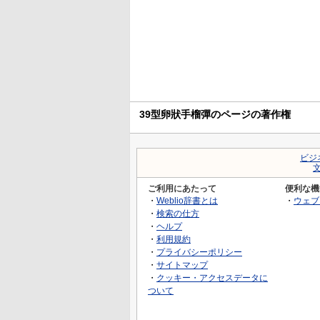
39型卵狀手榴彈のページの著作権
ビジ
ご利用にあたって
便利な機
・
Weblio辞書とは
・
ウェブ
・
検索の仕方
・
ヘルプ
・
利用規約
・
プライバシーポリシー
・
サイトマップ
・
クッキー・アクセスデータに
ついて