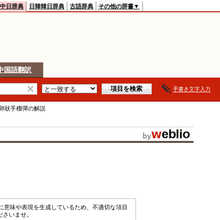
中日辞典
日韓韓日辞典
古語辞典
その他の辞書▼
中国語翻訳
手書き文字入力
型卵狀手榴彈
の解説
械的に意味や表現を生成しているため、不適切な項目
ださいませ。