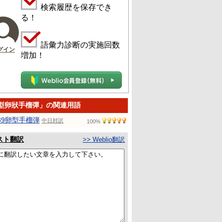
検索履歴を保存でき
る！
語彙力診断の実施回数
グイン
増加！
9型卵狀手榴彈」の関連用語
39卵型手榴弾
中日対訳
100%
スト翻訳
>> Weblio翻訳