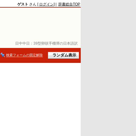
ゲスト
さん [
ログイン
] |
辞書総合TOP
日中中日：
39型卵狀手榴彈の日本語訳
検索フォームの固定解除