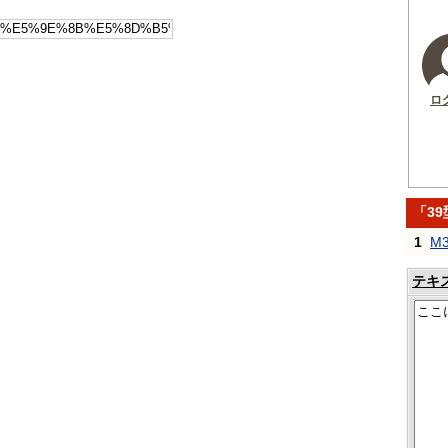
ロ
「3
1
M
テキ