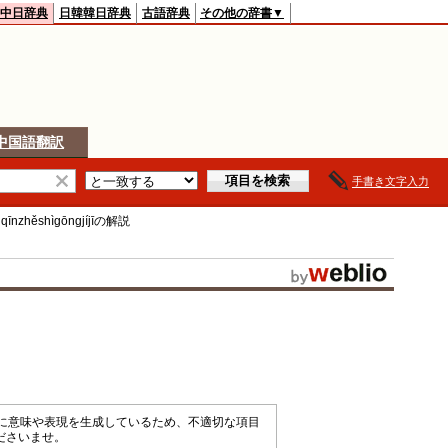
中日辞典
日韓韓日辞典
古語辞典
その他の辞書▼
中国語翻訳
手書き文字入力
qīnzhěshìgōngjíjī
の解説
械的に意味や表現を生成しているため、不適切な項目
ださいませ。