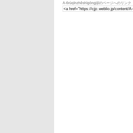
A-6rùqīnzhěshìgōngjíjīのページへのリンク