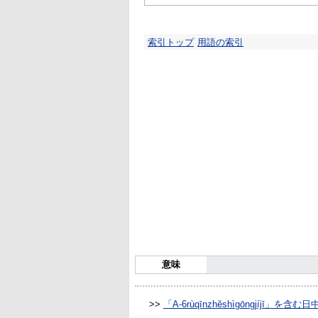
索引トップ
用語の索引
意味
>>
「A-6rùqīnzhěshìgōngjíjī」を