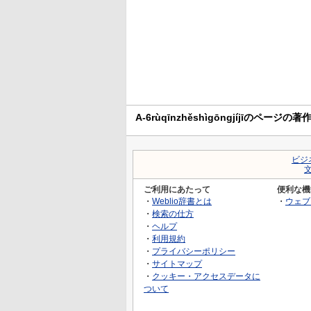
A-6rùqīnzhěshìgōngjíjīのページの著
ビジ
ご利用にあたって
便利な機
・
Weblio辞書とは
・
ウェブ
・
検索の仕方
・
ヘルプ
・
利用規約
・
プライバシーポリシー
・
サイトマップ
・
クッキー・アクセスデータに
ついて