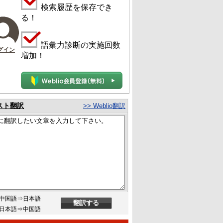
検索履歴を保存でき
る！
語彙力診断の実施回数
グイン
増加！
スト翻訳
>> Weblio翻訳
中国語⇒日本語
日本語⇒中国語