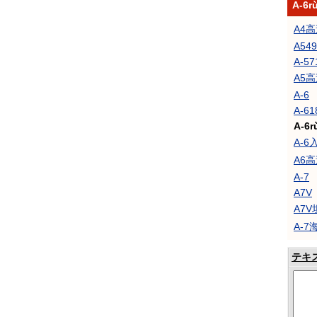
A-6
A4
A549
A-57
A5
A-6
A-61
A-6r
A-
A6高
A-7
A7V
A7V
A-
テキ