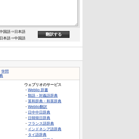
中国語⇒日本語
日本語⇒中国語
｜
学問
典
ウェブリオのサービス
・
Weblio 辞書
・
類語・対義語辞典
・
英和辞典・和英辞典
・
Weblio翻訳
・
日中中日辞典
・
日韓韓日辞典
・
フランス語辞典
・
インドネシア語辞典
・
タイ語辞典