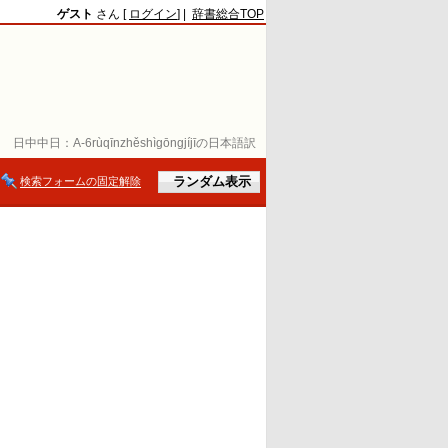
ゲスト
さん [
ログイン
] |
辞書総合TOP
日中中日：
A-6rùqīnzhěshìgōngjíjīの日本語訳
検索フォームの固定解除