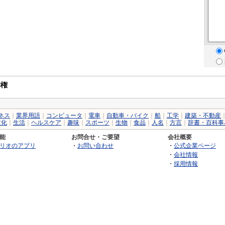
作権
ネス
｜
業界用語
｜
コンピュータ
｜
電車
｜
自動車・バイク
｜
船
｜
工学
｜
建築・不動産
文化
｜
生活
｜
ヘルスケア
｜
趣味
｜
スポーツ
｜
生物
｜
食品
｜
人名
｜
方言
｜
辞書・百科事
能
お問合せ・ご要望
会社概要
リオのアプリ
・
お問い合わせ
・
公式企業ページ
・
会社情報
・
採用情報