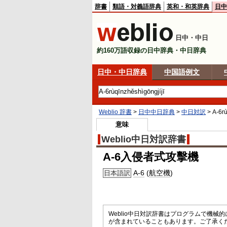
辞書
類語・対義語辞典
英和・和英辞典
日中
日中・中日
約160万語収録の日中辞典・中日辞典
日中・中日辞典
中国語例文
Weblio 辞書
>
日中中日辞典
>
中日対訳
>
A-6rù
意味
Weblio中日対訳辞書
A-6入侵者式攻擊機
A-6
(
航空機
)
日本語訳
Weblio中日対訳辞書はプログラムで機
が含まれていることもあります。ご了承く