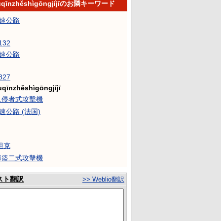
rùqīnzhěshìgōngjíjīのお隣キーワード
高速公路
132
高速公路
827
ùqīnzhěshìgōngjíjī
6入侵者式攻擊機
速公路 (法国)
坦克
7海盜二式攻擊機
スト翻訳
>> Weblio翻訳