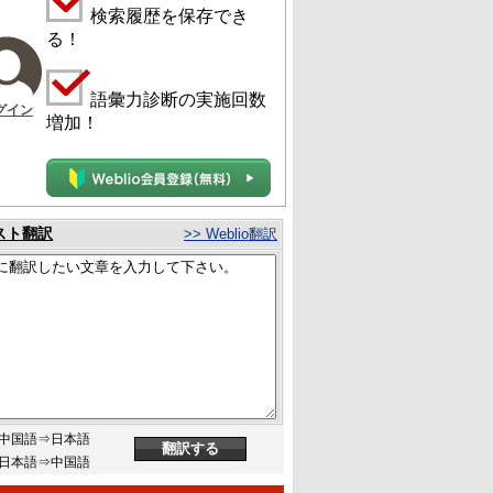
検索履歴を保存でき
る！
語彙力診断の実施回数
グイン
増加！
スト翻訳
>> Weblio翻訳
中国語⇒日本語
日本語⇒中国語