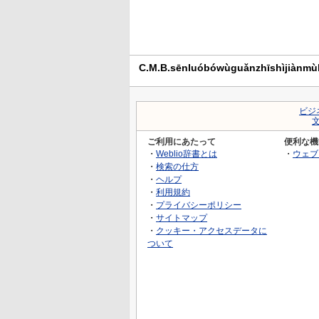
C.M.B.sēnluóbówùguǎnzhīshìji
ビジ
ご利用にあたって
便利な機
・
Weblio辞書とは
・
ウェブ
・
検索の仕方
・
ヘルプ
・
利用規約
・
プライバシーポリシー
・
サイトマップ
・
クッキー・アクセスデータに
ついて