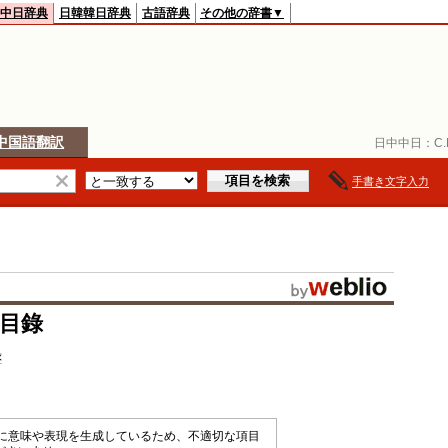
中日辞典
日韓韓日辞典
古語辞典
その他の辞書▼
中国語翻訳
日中中日：
C.
手書き文字入力
件目錄
録
械的に意味や表現を生成しているため、不適切な項目