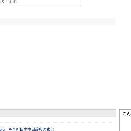
ださいませ。
こん
hìjiànmùlù」を含む日中中日辞典の索引