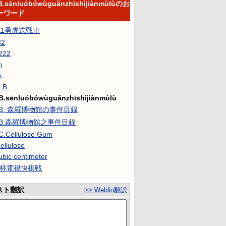
B.sēnluóbówùguǎnzhīshìjiànmùlùのお
ーワード
-11勇虎式戰車
32
222
n
x
 B.
B.sēnluóbówùguǎnzhīshìjiànmùlù
.B. 森羅博物館の事件目録
M.B.森羅博物館之事件目錄
C.Cellulose Gum
ellulose
ubic centimeter
C杯電視快棋戦
スト翻訳
>> Weblio翻訳