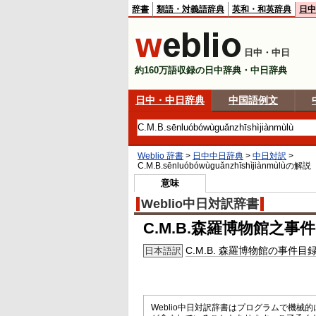
辞書
類語・対義語辞典
英和・和英辞典
日中
日中・中日
約160万語収録の日中辞典・中日辞典
日中・中日辞典
中国語例文
Weblio 辞書
>
日中中日辞典
>
中日対訳
>
C.M.B.sēnluóbówùguǎnzhīshìjiànmùlù
の解説
意味
Weblio中日対訳辞書
C.M.B.森羅博物館之事
C.M.B. 森羅博物館の事件目
日本語訳
Weblio中日対訳辞書はプログラムで機