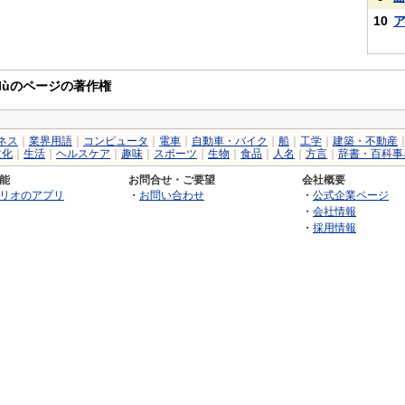
10
ànmùlùのページの著作権
ネス
｜
業界用語
｜
コンピュータ
｜
電車
｜
自動車・バイク
｜
船
｜
工学
｜
建築・不動産
文化
｜
生活
｜
ヘルスケア
｜
趣味
｜
スポーツ
｜
生物
｜
食品
｜
人名
｜
方言
｜
辞書・百科事
能
お問合せ・ご要望
会社概要
リオのアプリ
・
お問い合わせ
・
公式企業ページ
・
会社情報
・
採用情報