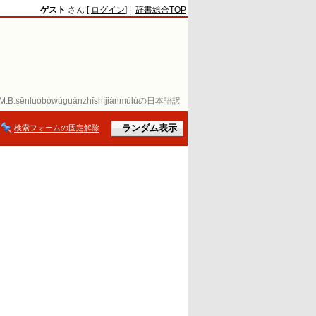
ゲスト
さん [
ログイン
] |
辞書総合TOP
M.B.sēnluóbówùguǎnzhīshìjiànmùlùの日本語訳
検索フォームの固定解除