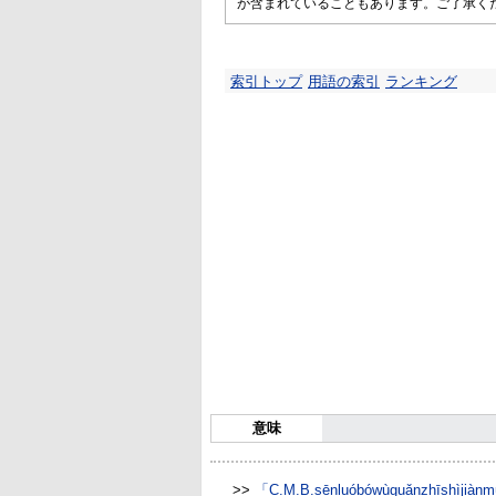
が含まれていることもあります。ご了承く
索引トップ
用語の索引
ランキング
意味
>>
「C.M.B.sēnluóbówùguǎnzhīs