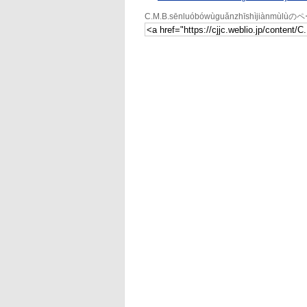
C.M.B.sēnluóbówùguǎnzhīshìjiànmù