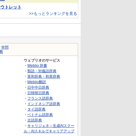
アウトレット
>>もっとランキングを見る
｜
学問
典
ウェブリオのサービス
・
Weblio 辞書
・
類語・対義語辞典
・
英和辞典・和英辞典
・
Weblio翻訳
・
日中中日辞典
・
日韓韓日辞典
・
フランス語辞典
・
インドネシア語辞典
・
タイ語辞典
・
ベトナム語辞典
・
古語辞典
・
キャリジェネ～生成AIスクー
ル・AIスキルでキャリアアップ