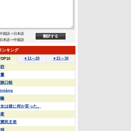
中国語⇒日本語
日本語⇒中国語
ランキング
▼
11～20
▼
21～30
TOP10
苏枋
実量
花狭口蛙
ūniáng
喇嘛
彼女は彼に何か言った。
終夜
立憲民主党
游戏