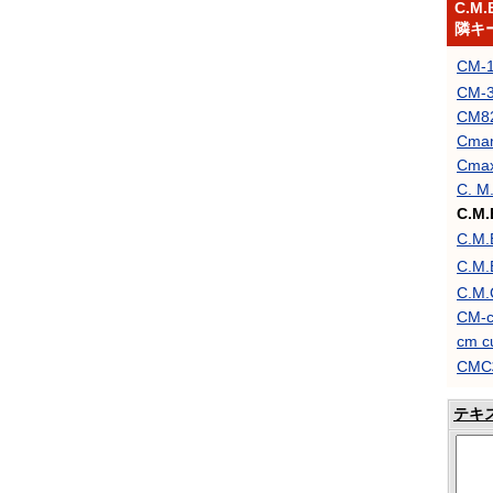
C.M.
隣キ
CM
CM-
CM8
Cma
Cma
C. M.
C.M.
C.M
C.
C.M.
CM-c
cm c
CM
テキ