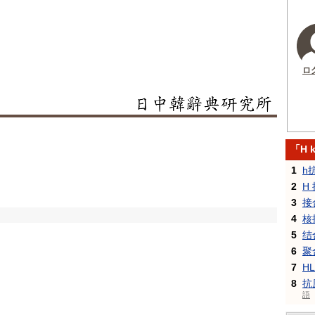
ロ
「H 
1
h
2
H
3
接
4
核
5
结
6
聚
7
H
8
抗
語