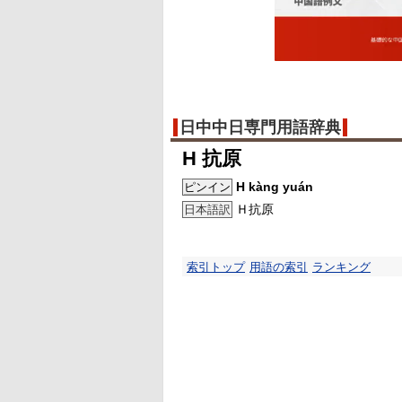
日中中日専門用語辞典
H 抗原
H kàng yuán
ピンイン
Ｈ抗原
日本語訳
索引トップ
用語の索引
ランキング