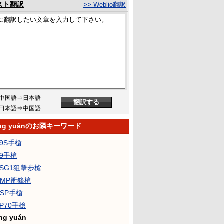
スト翻訳
>> Weblio翻訳
中国語⇒日本語
日本語⇒中国語
àng yuánのお隣キーワード
P9S手槍
P9手槍
PSG1狙擊步槍
UMP衝鋒槍
USP手槍
VP70手槍
ng yuán