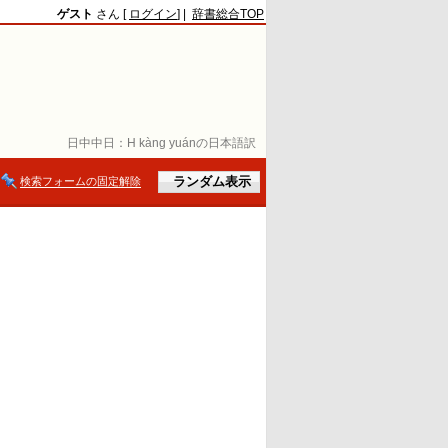
ゲスト
さん [
ログイン
] |
辞書総合TOP
日中中日：
H kàng yuánの日本語訳
検索フォームの固定解除