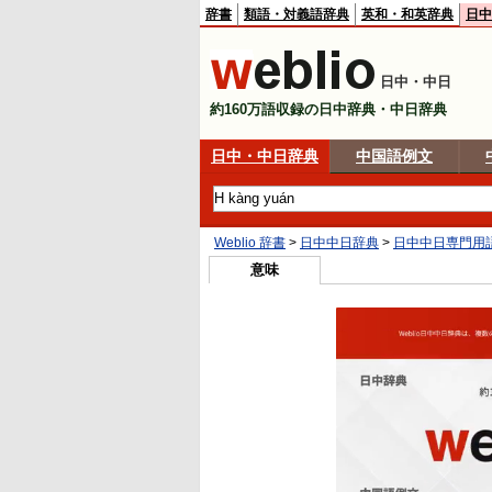
辞書
類語・対義語辞典
英和・和英辞典
日中
日中・中日
約160万語収録の日中辞典・中日辞典
日中・中日辞典
中国語例文
Weblio 辞書
>
日中中日辞典
>
日中中日専門用
意味