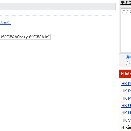
テキ
典の索引
H k
HK 
HK 
HK 
HK 
HK 
HK 
H kà