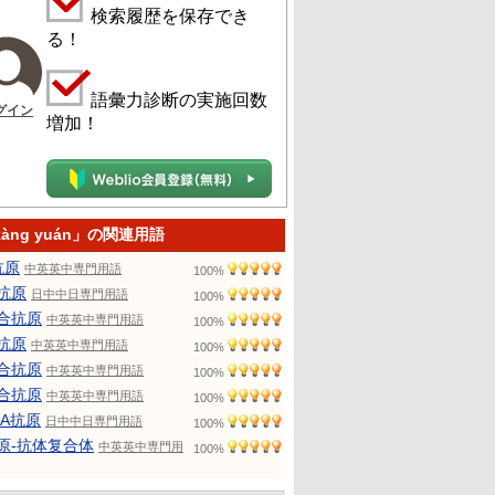
検索履歴を保存でき
る！
語彙力診断の実施回数
グイン
増加！
kàng yuán」の関連用語
抗原
中英英中専門用語
100%
 抗原
日中中日専門用語
100%
合抗原
中英英中専門用語
100%
抗原
中英英中専門用語
100%
合抗原
中英英中専門用語
100%
合抗原
中英英中専門用語
100%
LA抗原
日中中日専門用語
100%
原-抗体复合体
中英英中専門用
100%