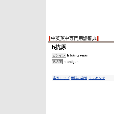
中英英中専門用語辞典
h抗原
h kàng yuán
ピンイン
h antigen
英語訳
索引トップ
用語の索引
ランキング