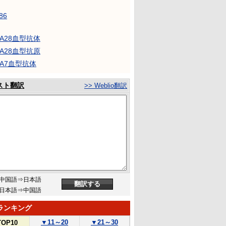
86
-A28血型抗体
-A28血型抗原
-A7血型抗体
スト翻訳
>> Weblio翻訳
中国語⇒日本語
日本語⇒中国語
ランキング
▼
11～20
▼
21～30
TOP10