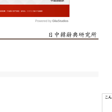
Powered by 
GliaStudios
Mute
こん