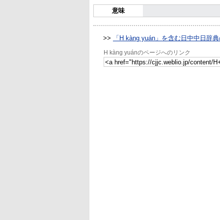
意味
>>
「H kàng yuán」を含む日中中日辞
H kàng yuánのページへのリンク