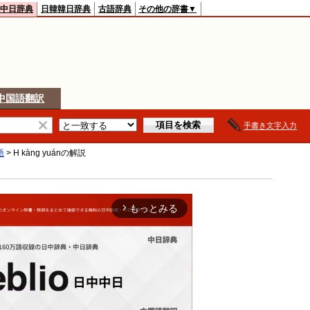
中日辞典
日韓韓日辞典
古語辞典
その他の辞書▼
中国語翻訳
手書き文字入力
語
>
H kàng yuán
の解説
もっとみる
arrow_forward_ios