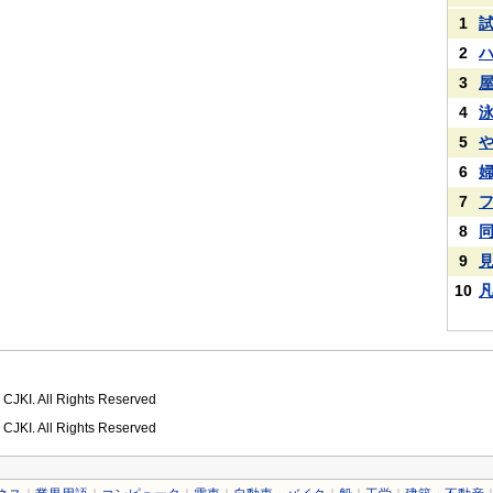
1
2
3
4
5
6
7
8
9
10
 CJKI. All Rights Reserved
 CJKI. All Rights Reserved