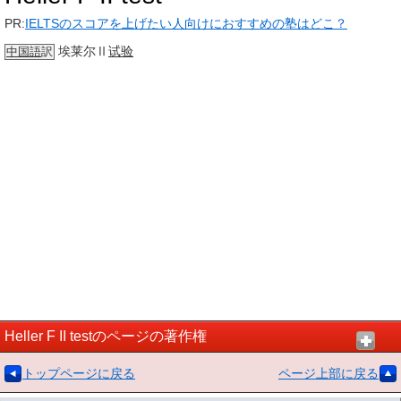
PR:
IELTSのスコアを上げたい人向けにおすすめの塾はどこ？
埃莱尔Ⅱ
试验
中国語
訳
Heller F II testのページの著作権
トップページに戻る
ページ上部に戻る