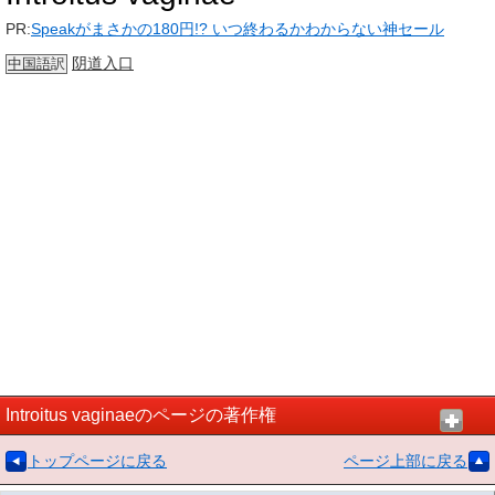
PR:
Speakがまさかの180円!? いつ終わるかわからない神セール
阴道
入口
中国語
訳
Introitus vaginaeのページの著作権
トップページに戻る
ページ上部に戻る