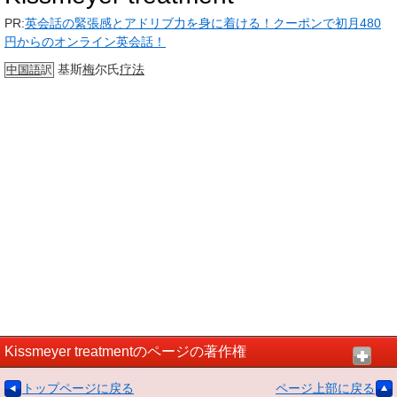
PR:
英会話の緊張感とアドリブ力を身に着ける！クーポンで初月480
円からのオンライン英会話！
基斯
梅
尔氏
疗法
中国語
訳
Kissmeyer treatmentのページの著作権
トップページに戻る
ページ上部に戻る